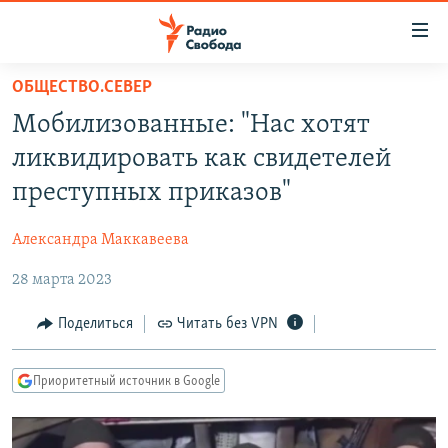
Ссылки
для
упрощенного
ОБЩЕСТВО.СЕВЕР
ПРОГРАММЫ
доступа
Мобилизованные: "Нас хотят
ПОДКАСТЫ
Вернуться
ликвидировать как свидетелей
к
АВТОРСКИЕ ПРОЕКТЫ
преступных приказов"
основному
ЦИТАТЫ СВОБОДЫ
содержанию
Александра Маккавеева
Вернутся
МНЕНИЯ
к
28 марта 2023
КУЛЬТУРА
главной
навигации
IDEL.РЕАЛИИ
Поделиться
Читать без VPN
Вернутся
КАВКАЗ.РЕАЛИИ
к
Приоритетный источник в Google
СЕВЕР.РЕАЛИИ
поиску
СИБИРЬ.РЕАЛИИ