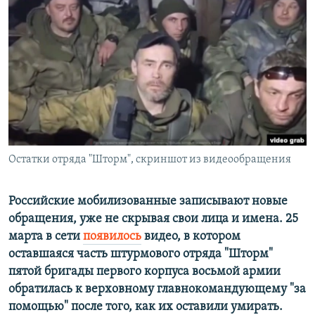
РАСПИСАНИЕ ВЕЩАНИЯ
ПОДПИШИТЕСЬ НА РАССЫЛКУ
СОЦИАЛЬНЫЕ СЕТИ
Остатки отряда "Шторм", скриншот из видеообращения
Все сайты РСЕ/РС
Российские мобилизованные записыва
ют новые
обращения, уже не
скрывая свои
лица
и
имена. 25
марта в сети
появилось
видео, в котором
оставшаяся часть штурмового отряда "Шторм"
пятой бригады первого корпуса восьмой армии
обратилась к верховному главнокомандующему
"
за
помощью
"
после того, как их оставили умирать.