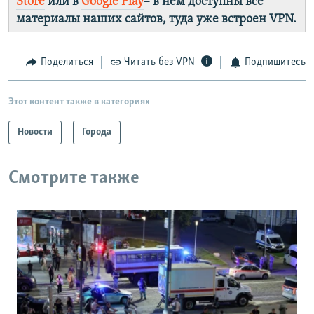
Store
или в
Google Play
– в нём доступны все
материалы наших сайтов, туда уже встроен VPN.
Поделиться
Читать без VPN
Подпишитесь
Этот контент также в категориях
Новости
Города
Смотрите также