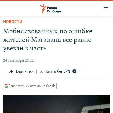
Ссылки
для
упрощенного
НОВОСТИ
ПРОГРАММЫ
доступа
Мобилизованных по ошибке
ПОДКАСТЫ
Вернуться
жителей Магадана все равно
к
АВТОРСКИЕ ПРОЕКТЫ
увезли в часть
основному
ЦИТАТЫ СВОБОДЫ
содержанию
24 сентября 2022
Вернутся
МНЕНИЯ
к
Поделиться
Читать без VPN
КУЛЬТУРА
главной
навигации
IDEL.РЕАЛИИ
Приоритетный источник в Google
Вернутся
КАВКАЗ.РЕАЛИИ
к
СЕВЕР.РЕАЛИИ
поиску
СИБИРЬ.РЕАЛИИ