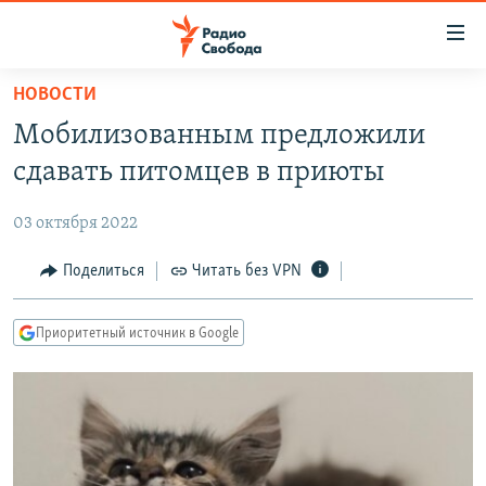
Ссылки
для
упрощенного
НОВОСТИ
ПРОГРАММЫ
доступа
Мобилизованным предложили
ПОДКАСТЫ
Вернуться
сдавать питомцев в приюты
к
АВТОРСКИЕ ПРОЕКТЫ
основному
03 октября 2022
ЦИТАТЫ СВОБОДЫ
содержанию
Вернутся
МНЕНИЯ
Поделиться
Читать без VPN
к
КУЛЬТУРА
главной
Приоритетный источник в Google
навигации
IDEL.РЕАЛИИ
Вернутся
КАВКАЗ.РЕАЛИИ
к
СЕВЕР.РЕАЛИИ
поиску
СИБИРЬ.РЕАЛИИ