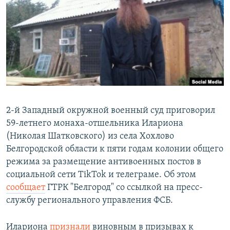
РАСПИСАНИЕ ВЕЩАНИЯ
ПОДПИШИТЕСЬ НА РАССЫЛКУ
СОЦИАЛЬНЫЕ СЕТИ
2-й Западный окружной военный суд приговорил
59-летнего монаха-отшельника Илариона
Все сайты РСЕ/РС
(Николая Шатковского) из села Хохлово
Белгородской области к пяти годам колонии общего
режима за размещение антивоенных постов в
социальной сети TikTok и телеграме. Об этом
сообщает
ГТРК "Белгород" со ссылкой на пресс-
службу регионального управления ФСБ.
Илариона
признали
виновным в призывах к