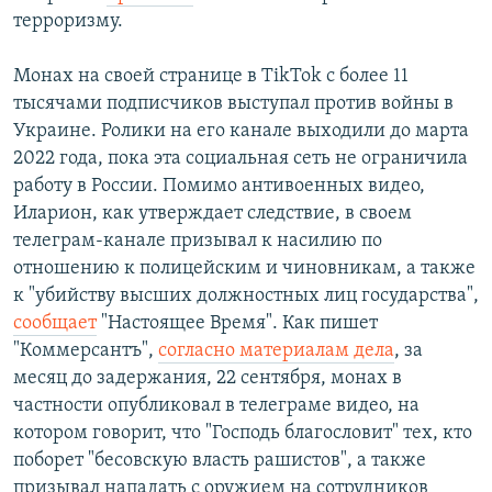
терроризму.
Монах на своей странице в TikTok с более 11
тысячами подписчиков выступал против войны в
Украине. Ролики на его канале выходили до марта
2022 года, пока эта социальная сеть не ограничила
работу в России. Помимо антивоенных видео,
Иларион, как утверждает следствие, в своем
телеграм-канале призывал к насилию по
отношению к полицейским и чиновникам, а также
к "убийству высших должностных лиц государства",
сообщает
"Настоящее Время". Как пишет
"Коммерсантъ",
согласно материалам дела
, за
месяц до задержания, 22 сентября, монах в
частности опубликовал в телеграме видео, на
котором говорит, что "Господь благословит" тех, кто
поборет "бесовскую власть рашистов", а также
призывал нападать с оружием на сотрудников