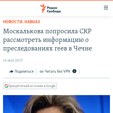
Ссылки
для
упрощенного
НОВОСТИ. КАВКАЗ
ПРОГРАММЫ
доступа
Москалькова попросила СКР
ПОДКАСТЫ
Вернуться
рассмотреть информацию о
к
АВТОРСКИЕ ПРОЕКТЫ
преследованиях геев в Чечне
основному
ЦИТАТЫ СВОБОДЫ
содержанию
16 мая 2017
Вернутся
МНЕНИЯ
к
Поделиться
Читать без VPN
КУЛЬТУРА
главной
навигации
IDEL.РЕАЛИИ
Приоритетный источник в Google
Вернутся
КАВКАЗ.РЕАЛИИ
к
СЕВЕР.РЕАЛИИ
поиску
СИБИРЬ.РЕАЛИИ