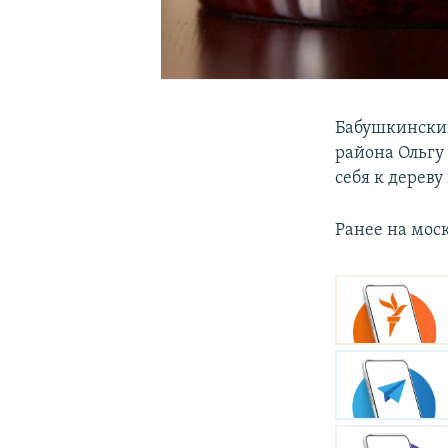
Бабушкински
района Ольгу
себя к дереву
Ранее на моск