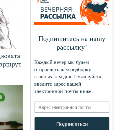
двоката
маршрут