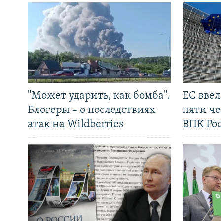
"Может ударить, как бомба".
ЕС вве
Блогеры – о последствиях
пяти че
атак на Wildberries
ВПК Ро