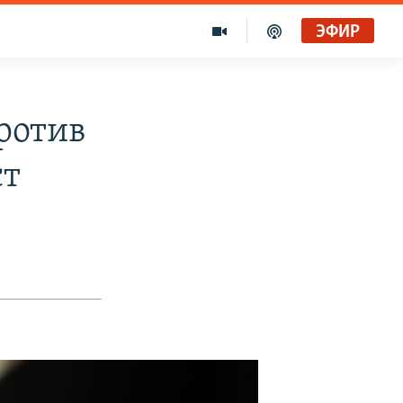
ЭФИР
ротив
ст