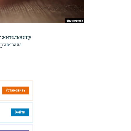
т жительницу
привязала
Установить
Войти