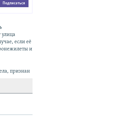
Подписаться
ь
 улица
лучае, если её
бронежилеты и
дела, признан