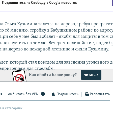
Подпишитесь на Свободу в
Google новостях
та Ольга Кузьмина залезла на дерево, требуя прекратит
по её мнению, стройку в Бабушкином районе по адресу
 При себе у неё был арбалет - якобы для защиты в том с
льно спустить на землю. Вечером полицейские, надев 
и на дерево по пожарной лестнице и сняли Кузьмину.
лет, который стал поводом для заведения уголовного 
епригодным для стрельбы.
Как обойти блокировку?
читать >
ся
Читать без VPN
Подпишитесь
Распечатать
е в категориях