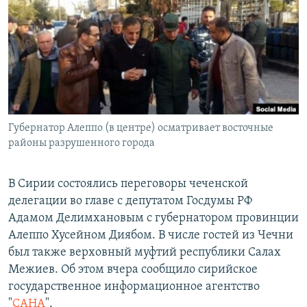
РАСПИСАНИЕ ВЕЩАНИЯ
ПОДПИШИТЕСЬ НА РАССЫЛКУ
СОЦИАЛЬНЫЕ СЕТИ
Губернатор Алеппо (в центре) осматривает восточные
районы разрушенного города
Все сайты РСЕ/РС
В Сирии состоялись переговоры чеченской
делегации во главе с депутатом Госдумы РФ
Адамом Делимхановым с губернатором провинции
Алеппо Хусейном Диябом. В числе гостей из Чечни
был также верховный муфтий республики Салах
Межиев. Об этом вчера сообщило сирийское
государственное информационное агентство
"
САНА
".