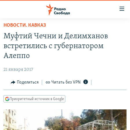
Ссылки
для
упрощенного
НОВОСТИ. КАВКАЗ
ПРОГРАММЫ
доступа
Муфтий Чечни и Делимханов
ПОДКАСТЫ
Вернуться
встретились с губернатором
к
АВТОРСКИЕ ПРОЕКТЫ
Алеппо
основному
ЦИТАТЫ СВОБОДЫ
содержанию
21 января 2017
Вернутся
МНЕНИЯ
к
Поделиться
Читать без VPN
КУЛЬТУРА
главной
навигации
IDEL.РЕАЛИИ
Приоритетный источник в Google
Вернутся
КАВКАЗ.РЕАЛИИ
к
СЕВЕР.РЕАЛИИ
поиску
СИБИРЬ.РЕАЛИИ