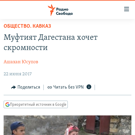
Ссылки
для
упрощенного
ОБЩЕСТВО. КАВКАЗ
ПРОГРАММЫ
доступа
Муфтият Дагестана хочет
ПОДКАСТЫ
Вернуться
скромности
к
АВТОРСКИЕ ПРОЕКТЫ
основному
Ашахан Юсупов
ЦИТАТЫ СВОБОДЫ
содержанию
Вернутся
22 июня 2017
МНЕНИЯ
к
КУЛЬТУРА
Поделиться
Читать без VPN
главной
навигации
IDEL.РЕАЛИИ
Вернутся
Приоритетный источник в Google
КАВКАЗ.РЕАЛИИ
к
СЕВЕР.РЕАЛИИ
поиску
СИБИРЬ.РЕАЛИИ