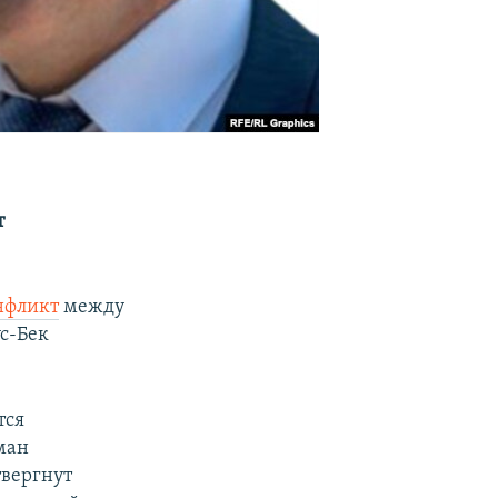
т
нфликт
между
с-Бек
тся
ман
твергнут