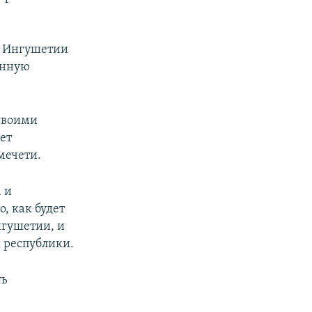
 Ингушетии
енную
своими
ет
мечети.
 и
, как будет
нгушетии, и
 республики.
ть