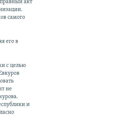
оправный акт
низации.
ов самого
я его в
ки с целью
 Евкуров
овать
нт не
курова.
еспублики и
гласно