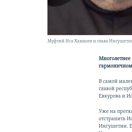
Муфтий Иса Хамхоев и глава Ингушети
Многолетнее 
гармоничном
В самой мале
главой респу
Евкурова и И
Уже на протя
отстранить И
Ингушетии. Е