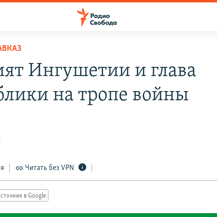
АВКАЗ
ят Ингушетии и глава
блики на тропе войны
8
ся
Читать без VPN
сточник в Google