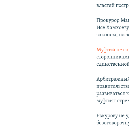
властей постр
Прокурор Ма
Исе Хамхоеву
законом, поск
Муфтий не со
сторонниками
единственной
Арбитражный 
правительства
развиваться 
муфтият стре
Евкурову не у
безоговорочн