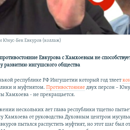
и Юнус-Бек Евкуров (коллаж)
противостояние Евкурова с Хамхоевым не способствуе
у развитию ингушского общества
нькой республике РФ Ингушетии который год тлеет
ко
блики и муфтиятом.
Противостояние
двух персон – Юну
сы Хамхоева - не прекращается.
жении нескольких лет глава республики тщетно пытае
су Хамхоева от руководства Духовным центром мусуль
вкуров пытался распустить муфтият, но этот шаг был о