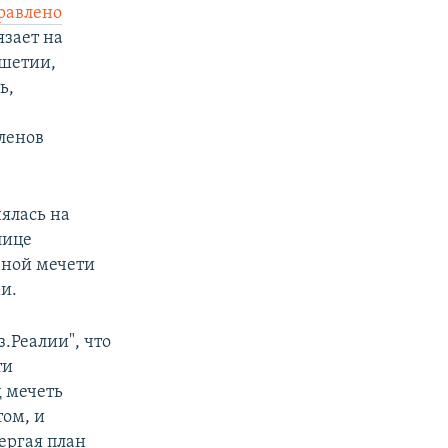
равлено
язает на
ушетии,
ь,
ленов
ялась на
лице
авной мечети
и.
.Реалии", что
ти
д мечеть
том, и
ергая план