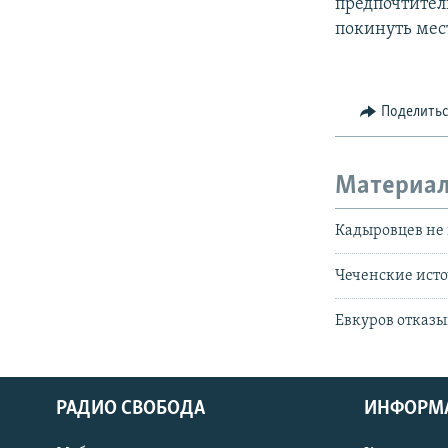
предпочтител
покинуть мест
Поделить
Материал
Кадыровцев не 
Чеченские исто
Евкуров отказ
РАДИО СВОБОДА
ИНФОРМ