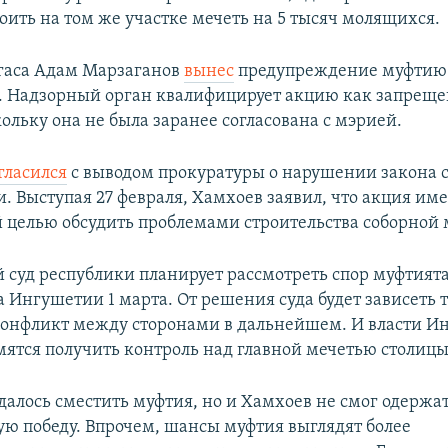
оить на том же участке мечеть на 5 тысяч молящихся.
гаса Адам Марзаганов
вынес
предупреждение муфтию
. Надзорный орган квалифицирует акцию как запрещ
ольку она не была заранее согласована с мэрией.
гласился
с выводом прокуратуры о нарушении закона 
. Выступая 27 февраля, Хамхоев заявил, что акция име
 целью обсудить проблемами строительства соборной 
суд республики планирует рассмотреть спор муфтията
 Ингушетии 1 марта. От решения суда будет зависеть то
конфликт между сторонами в дальнейшем. И власти И
мятся получить контроль над главной мечетью столицы
далось сместить муфтия, но и Хамхоев не смог одержа
ую победу. Впрочем, шансы муфтия выглядят более