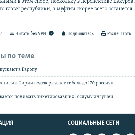
ьными в этом споре, поскольку в перспективе Евкуров
о главы республики, а муфтий скорее всего останется.
ся
Читать без VPN
Подпишитесь
Распечатать
ы по теме
пускают в Европу
чники в Сирии подтверждают гибель до 170 россиян
ывается понимать пикетировавших Госдуму ингушей
АЦИЯ
СОЦИАЛЬНЫЕ СЕТИ