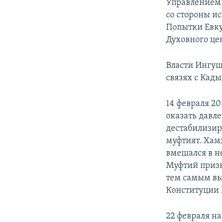
Управлением 
со стороны и
Попытки Евку
Духовного це
Власти Ингуш
связях с Кад
14 февраля 2
оказать давл
дестабилизир
муфтият. Хамх
вмешался в н
Муфтий призв
тем самым вы
Конституции
22 февраля н