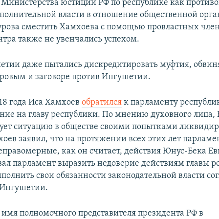
Министерства юстиции РФ по республике как против
сполнительной власти в отношение общественной орга
рова сместить Хамхоева с помощью провластных член
нтра также не увенчались успехом.
етии даже пытались дискредитировать муфтия, обвиня
ыровым и заговоре против Ингушетии.
018 года Иса Хамхоев
обратился
к парламенту республи
ение на главу республики. По мнению духовного лица,
ует ситуацию в обществе своими попытками ликвидир
оев заявил, что на протяжении всех этих лет парламе
еправомерные, как он считает, действия Юнус-Бека Ев
ал парламент выразить недоверие действиям главы р
полнить свои обязанности законодательной власти со
 Ингушетии.
а имя полномочного представителя президента РФ в