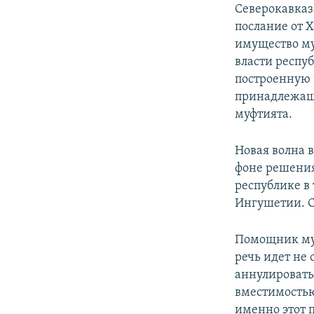
Северокавказ
послание от Х
имущество му
власти респу
построенную 
принадлежаще
муфтията.
Новая волна 
фоне решени
республике в 
Ингушетии. 
Помощник муф
речь идет не 
аннулировать
вместимостью 
именно этот 