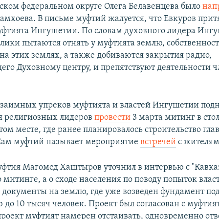
ском федеральном округе Олега Белавенцева было
нап
амхоева. В письме муфтий жалуется, что Евкуров прит
фтията Ингушетии. По словам духовного лидера Инг
блики пытаются отнять у муфтията землю, собственност
на этих землях, а также добиваются закрытия радио,
го Духовному центру, и препятствуют деятельности ч
взаимных упреков муфтията и властей Ингушетии подн
я религиозных лидеров
провести
3 марта митинг в сто
том месте, где ранее планировалось строительство гл
Сам муфтий называет мероприятие
встречей
с жителям
тия Магомед Хаштыров уточнил в интервью с "Кавказ
о митинге, а о сходе населения по поводу попыток влас
 документы на землю, где уже возведен фундамент по
до 10 тысяч человек. Проект был согласован с муфтия
проект муфтият намерен отстаивать, одновременно отв