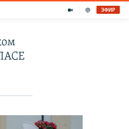
ЭФИР
ком
 ПАСЕ