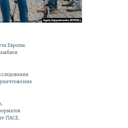
ета Европы.
самблеи
исследования
е уничтожения
в,
форматов
ете ПАСЕ.