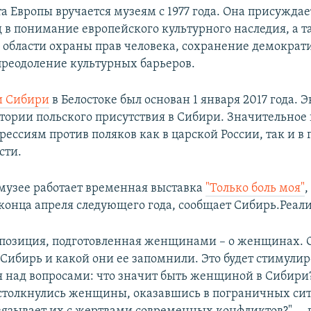
 Европы вручается музеям с 1977 года. Она присуждае
 в понимание европейского культурного наследия, а 
 области охраны прав человека, сохранение демократ
преодоление культурных барьеров.
и Сибири
в Белостоке был основан 1 января 2017 года. 
тории польского присутствия в Сибири. Значительно
рессиям против поляков как в царской России, так и в 
сти.
в музее работает временная выставка
"Только боль моя"
,
 конца апреля следующего года, сообщает Сибирь.Реал
кспозиция, подготовленная женщинами – о женщинах. О
 Сибирь и какой они ее запомнили. Это будет стимулир
над вопросами: что значит быть женщиной в Сибири
столкнулись женщины, оказавшись в пограничных си