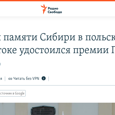
 памяти Сибири в польс
токе удостоился премии
3
ся
Читать без VPN
сточник в Google