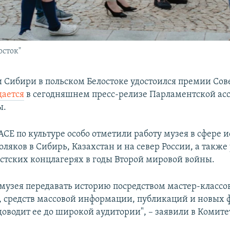
осток"
 Сибири в польском Белостоке удостоился премии Сов
щается
в сегодняшнем пресс-релизе Парламентской ас
ы.
СЕ по культуре особо отметили работу музея в сфере 
оляков в Сибирь, Казахстан и на север России, а такж
истских концлагерях в годы Второй мировой войны.
 музея передавать историю посредством мастер-классо
 средств массовой информации, публикаций и новых 
доводит ее до широкой аудитории", – заявили в Комит