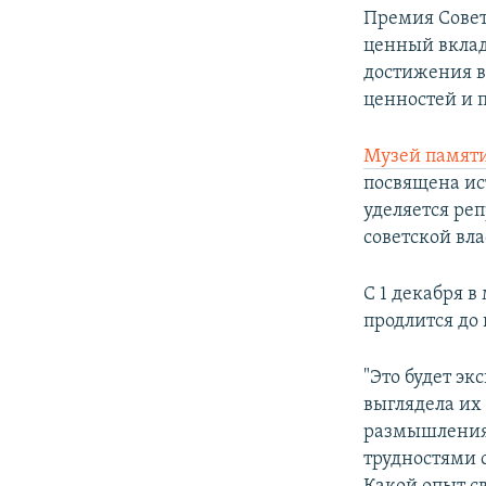
Премия Совета
ценный вклад
достижения в
ценностей и 
Музей памят
посвящена ис
уделяется реп
советской вла
С 1 декабря 
продлится до
"Это будет э
выглядела их
размышления 
трудностями 