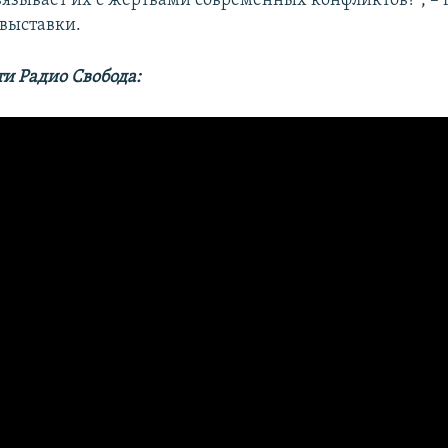
вязывает их с жертвами современных конфликтов?", – 
 выставки.
ти Радио Свобода: