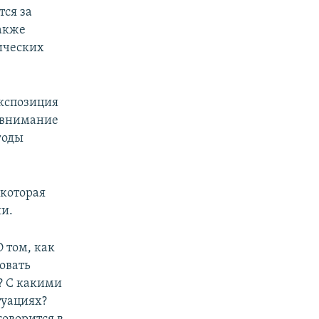
тся за
также
ических
Экспозиция
е внимание
годы
 которая
ии.
 том, как
овать
? С какими
туациях?