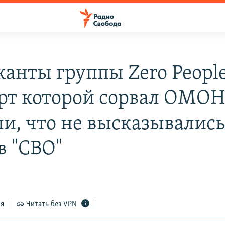
анты группы Zero People
рт которой сорвал ОМОН
ли, что не высказывалис
в "СВО"
ся
Читать без VPN