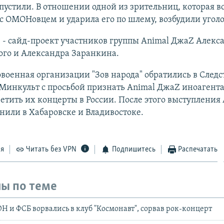
пустили. В отношении одной из зрительниц, которая в
с ОМОНовцем и ударила его по шлему, возбудили уголо
e - сайд-проект участников группы Animal ДжаZ Алекс
ого и Александра Заранкина.
военная организации "Зов народа" обратились в След
Минкульт с просьбой признать Animal ДжаZ иноагента
етить их концерты в России. После этого выступления
или в Хабаровске и Владивостоке.
ся
Читать без VPN
Подпишитесь
Распечатать
ы по теме
Н и ФСБ ворвались в клуб "Космонавт", сорвав рок-концерт