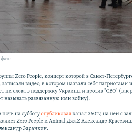
 фото
уппы Zero People, концерт которой в Санкт-Петербург
записали видео, в котором назвали себя патриотами и
ет ни слова в поддержку Украины и против "СВО" (так
ют называть развязанную ими войну).
в ночь на субботу
опубликовал
канал 360tv, на ней с з
калист Zero People и Animal ДжаZ Александр Красовиц
лександр Заранкин.