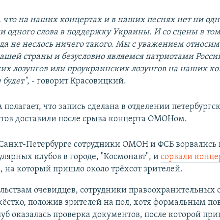
, что на наших концертах и в наших песнях нет ни одн
и одного слова в поддержку Украины. И со сцены в том
гда не неслось ничего такого. Мы с уважением относим
нашей страны и безусловно являемся патриотами Росси
их лозунгов или проукраинских лозунгов на наших ко
 будет"
, - говорит Красовицкий.
 полагает, что запись сделана в отделении петербургс
тов доставили после срыва концерта ОМОНом.
 Санкт-Петербурге сотрудники ОМОН и ФСБ ворвались 
лярных клубов в городе, "Космонавт", и
сорвали конце
е, на который пришло около трёхсот зрителей.
ельствам очевидцев, сотрудники правоохранительных 
жёстко, положив зрителей на пол, хотя формальным по
луб оказалась проверка документов, после которой п