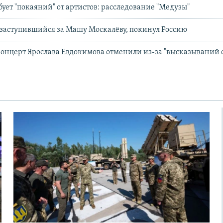
бует "покаяний" от артистов: расследование "Медузы"
 заступившийся за Машу Москалёву, покинул Россию
концерт Ярослава Евдокимова отменили из-за "высказываний 