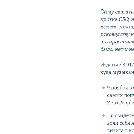
"Хочу сказать
против СВО, н
кстати, нико
руководству 
антироссийск
было, нет и не
Издание SOTA
куда музыкан
9 ноября в
самых попу
Zero Peopl
По свидет
вели себя 
визита в к