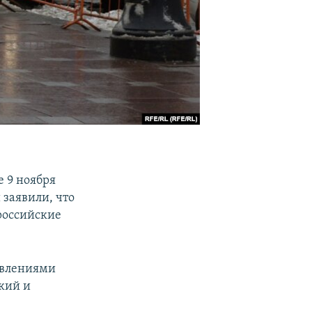
е 9 ноября
 заявили, что
 российские
аявлениями
кий и