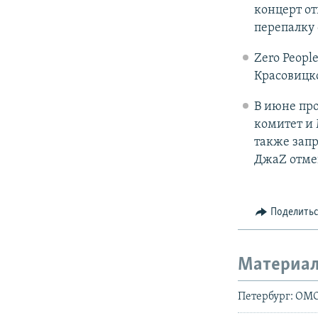
концерт от
перепалку 
Zero Peopl
Красовицк
В июне про
комитет и 
также запр
ДжаZ отмен
Поделить
Материал
Петербург: ОМО