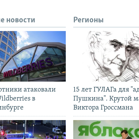
е новости
Регионы
отники атаковали
15 лет ГУЛАГа для "а
ildberries в
Пушкина". Крутой 
инбурге
Виктора Гроссмана