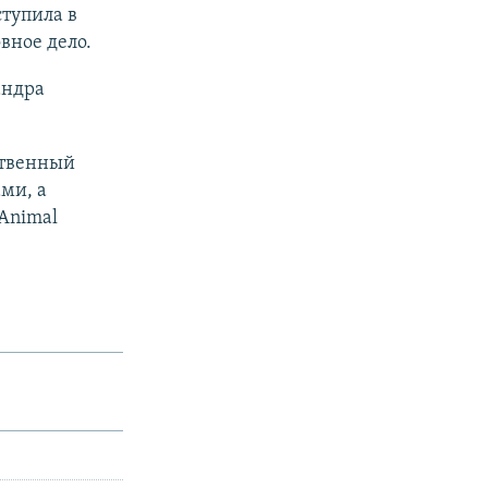
ступила в
вное дело.
андра
ственный
ми, а
 Animal