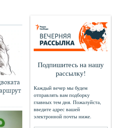
двоката
маршрут