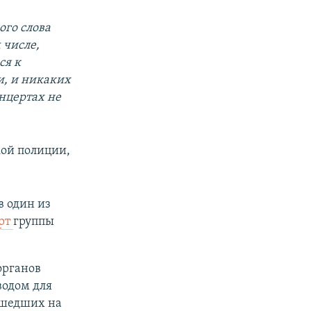
ого слова
 числе,
ся к
и, и никаких
нцертах не
кой полиции,
в один из
рт
группы
органов
водом для
ришедших на