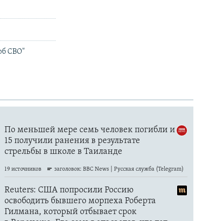
об СВО"