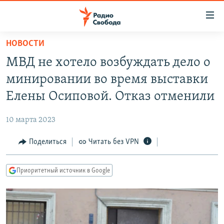
Ссылки
для
упрощенного
НОВОСТИ
ПРОГРАММЫ
доступа
МВД не хотело возбуждать дело о
ПОДКАСТЫ
Вернуться
минировании во время выставки
к
АВТОРСКИЕ ПРОЕКТЫ
Елены Осиповой. Отказ отменили
основному
ЦИТАТЫ СВОБОДЫ
содержанию
10 марта 2023
Вернутся
МНЕНИЯ
к
Поделиться
Читать без VPN
КУЛЬТУРА
главной
навигации
IDEL.РЕАЛИИ
Приоритетный источник в Google
Вернутся
КАВКАЗ.РЕАЛИИ
к
СЕВЕР.РЕАЛИИ
поиску
СИБИРЬ.РЕАЛИИ