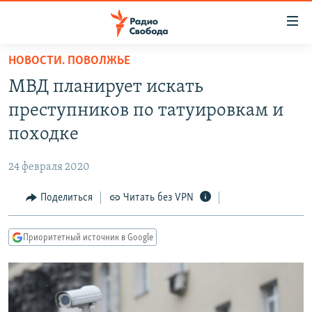
Ссылки
для
упрощенного
НОВОСТИ. ПОВОЛЖЬЕ
ПРОГРАММЫ
доступа
МВД планирует искать
ПОДКАСТЫ
Вернуться
преступников по татуировкам и
к
АВТОРСКИЕ ПРОЕКТЫ
походке
основному
ЦИТАТЫ СВОБОДЫ
содержанию
24 февраля 2020
Вернутся
МНЕНИЯ
к
Поделиться
Читать без VPN
КУЛЬТУРА
главной
навигации
IDEL.РЕАЛИИ
Приоритетный источник в Google
Вернутся
КАВКАЗ.РЕАЛИИ
к
СЕВЕР.РЕАЛИИ
поиску
СИБИРЬ.РЕАЛИИ