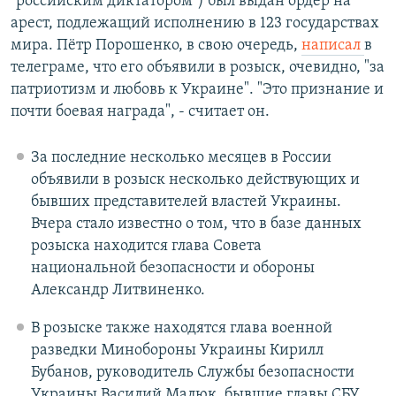
"российским диктатором") был выдан ордер на
арест, подлежащий исполнению в 123 государствах
мира. Пётр Порошенко, в свою очередь,
написал
в
телеграме, что его объявили в розыск, очевидно, "за
патриотизм и любовь к Украине". "Это признание и
почти боевая награда", - считает он.
За последние несколько месяцев в России
объявили в розыск несколько действующих и
бывших представителей властей Украины.
Вчера стало известно о том, что в базе данных
розыска находится глава Совета
национальной безопасности и обороны
Александр Литвиненко.
В розыске также находятся глава военной
разведки Минобороны Украины Кирилл
Бубанов, руководитель Службы безопасности
Украины Василий Малюк, бывшие главы СБУ