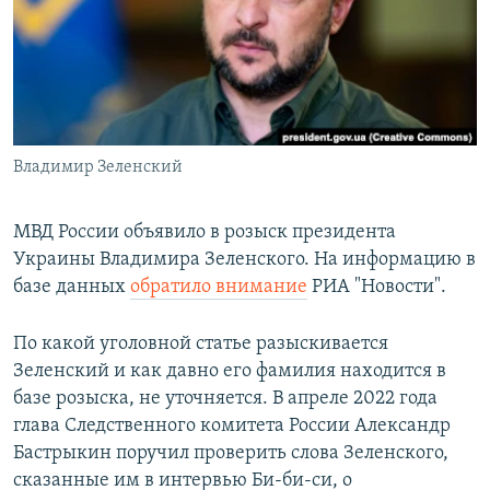
РАСПИСАНИЕ ВЕЩАНИЯ
ПОДПИШИТЕСЬ НА РАССЫЛКУ
СОЦИАЛЬНЫЕ СЕТИ
Владимир Зеленский
МВД России объявило в розыск президента
Украины Владимира Зеленского. На информацию в
Все сайты РСЕ/РС
базе данных
обратило внимание
РИА "Новости".
По какой уголовной статье разыскивается
Зеленский и как давно его фамилия находится в
базе розыска, не уточняется. В апреле 2022 года
глава Следственного комитета России Александр
Бастрыкин поручил проверить слова Зеленского,
сказанные им в интервью Би-би-си, о