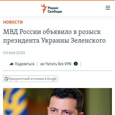
Ссылки
для
упрощенного
НОВОСТИ
ПРОГРАММЫ
доступа
МВД России объявило в розыск
ПОДКАСТЫ
Вернуться
президента Украины Зеленского
к
АВТОРСКИЕ ПРОЕКТЫ
основному
04 мая 2024
ЦИТАТЫ СВОБОДЫ
содержанию
Вернутся
МНЕНИЯ
Поделиться
Читать без VPN
к
КУЛЬТУРА
главной
Приоритетный источник в Google
навигации
IDEL.РЕАЛИИ
Вернутся
КАВКАЗ.РЕАЛИИ
к
СЕВЕР.РЕАЛИИ
поиску
СИБИРЬ.РЕАЛИИ