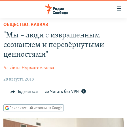
Ссылки
для
упрощенного
ОБЩЕСТВО. КАВКАЗ
ПРОГРАММЫ
доступа
"Мы – люди с извращенным
ПОДКАСТЫ
Вернуться
сознанием и перевёрнутыми
к
АВТОРСКИЕ ПРОЕКТЫ
ценностями"
основному
ЦИТАТЫ СВОБОДЫ
содержанию
Альбина Нурмагомедова
Вернутся
МНЕНИЯ
к
28 августа 2018
КУЛЬТУРА
главной
навигации
IDEL.РЕАЛИИ
Поделиться
Читать без VPN
Вернутся
КАВКАЗ.РЕАЛИИ
к
Приоритетный источник в Google
СЕВЕР.РЕАЛИИ
поиску
СИБИРЬ.РЕАЛИИ