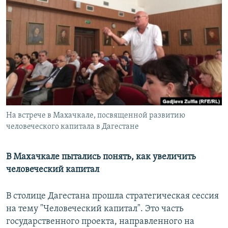
РАСПИСАНИЕ ВЕЩАНИЯ
ПОДПИШИТЕСЬ НА РАССЫЛКУ
СОЦИАЛЬНЫЕ СЕТИ
На встрече в Махачкале, посвященной развитию
Все сайты РСЕ/РС
человеческого капитала в Дагестане
В Махачкале пытались понять, как увеличить
человеческий капитал
В столице Дагестана прошла стратегическая сессия
на тему "Человеческий капитал". Это часть
государственного проекта, направленного на