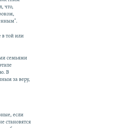
, что,
роком,
енным".
 в той или
ыми семьями
этапе
ю. В
ным за веру,
ные, если
не становятся