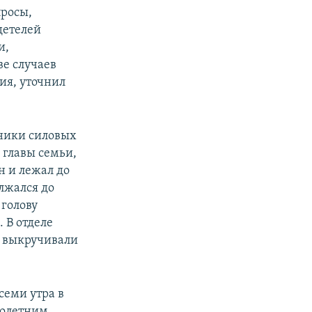
просы,
детелей
и,
ве случаев
ия, уточнил
дники силовых
 главы семьи,
н и лежал до
лжался до
 голову
. В отделе
, выкручивали
семи утра в
нолетним