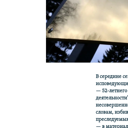
В середине с
исповедующих
— 52-летнего
деятельности"
несовершенно
словам, изби
преследуемым
— в материале