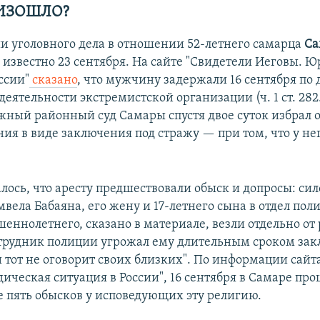
ИЗОШЛО?
и уголовного дела в отношении 52-летнего самарца
Са
 известно 23 сентября. На сайте "Свидетели Иеговы. 
ссии"
сказано
, что мужчину задержали 16 сентября по 
еятельности экстремистской организации (ч. 1 ст. 282.
ный районный суд Самары спустя двое суток избрал
ия в виде заключения под стражу — при том, что у не
лось, что аресту предшествовали обыск и допросы: си
вела Бабаяна, его жену и 17-летнего сына в отдел пол
еннолетнего, сказано в материале, везли отдельно от
отрудник полиции угрожал ему длительным сроком зак
и тот не оговорит своих близких". По информации сайт
ическая ситуация в России", 16 сентября в Самаре пр
пять обысков у исповедующих эту религию.