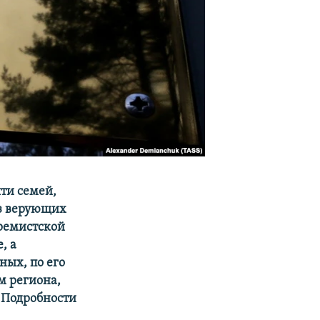
ти семей,
з верующих
тремистской
, а
ных, по его
м региона,
 Подробности