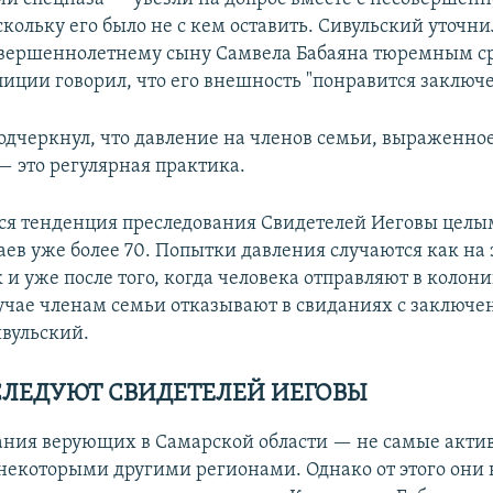
кольку его было не с кем оставить. Сивульский уточнил
вершеннолетнему сыну Самвела Бабаяна тюремным с
лиции говорил, что его внешность "понравится заключ
одчеркнул, что давление на членов семьи, выраженное
— это регулярная практика.
я тенденция преследования Свидетелей Иеговы цел
аев уже более 70. Попытки давления случаются как на 
к и уже после того, когда человека отправляют в колони
учае членам семьи отказывают в свиданиях с заключен
вульский.
СЛЕДУЮТ СВИДЕТЕЛЕЙ ИЕГОВЫ
ния верующих в Самарской области — не самые актив
 некоторыми другими регионами. Однако от этого они 