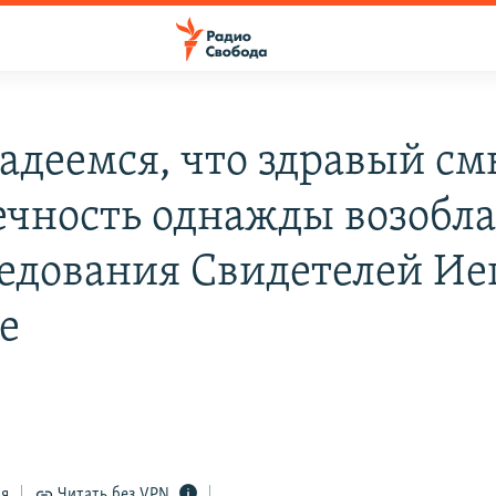
адеемся, что здравый см
ечность однажды возобла
едования Свидетелей Ие
е
4
ся
Читать без VPN