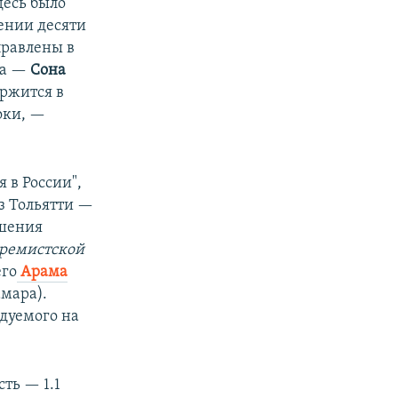
десь было
ении десяти
правлены в
на —
Сона
ержится в
оки, —
 в России",
з Тольятти —
ишения
тремистской
его
Арама
амара).
дуемого на
ть — 1.1