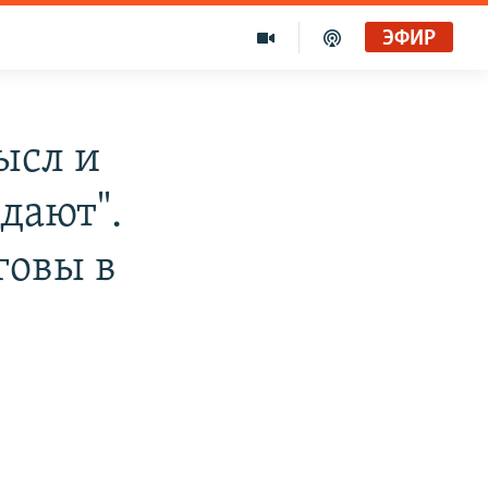
ЭФИР
ысл и
дают".
говы в