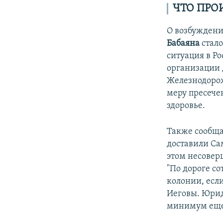
ЧТО ПРО
О возбуждени
Бабаяна
стало
ситуация в Ро
организации д
Железнодорож
меру пресечен
здоровье.
Также сообща
доставили Сам
этом несоверш
"По дороге с
колонии, есл
Иеговы. Юрид
минимум еще 