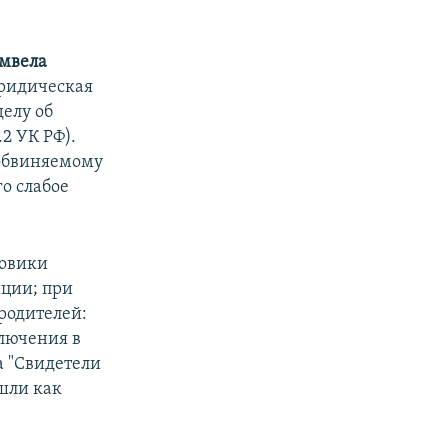
мвела
Юридическая
делу об
2 УК РФ).
 обвиняемому
го слабое
ловики
иции; при
 родителей:
лючения в
а "Свидетели
ошли как