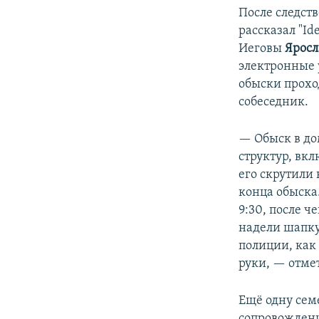
После следст
рассказал "I
Иеговы
Яросл
электронные 
обыски прохо
собеседник.
— Обыск в до
структур, вкл
его скрутили 
конца обыска
9:30, после ч
надели шапку,
полиции, как
руки, — отме
Ещё одну сем
сопровождени