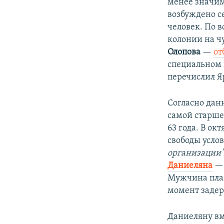
менее значим
возбуждено с
человек. По 
колонии на ч
Олопова
—
от
специальном 
перечислил Я
Согласно дан
самой старш
63 года. В о
свободы условн
организации
Даниеляна
— 
Мужчина план
момент задер
Даниеляну вме