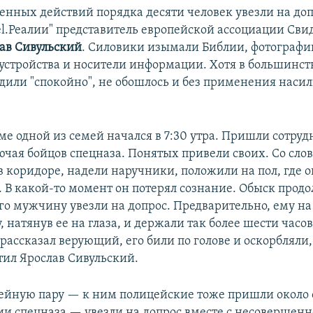
венных действий порядка десяти человек увезли на до
del.Реалии" представитель европейской ассоциации Сви
ав Сивульский
. Силовики изымали Библии, фотографи
устройства и носители информации. Хотя в большинст
дили "спокойно", не обошлось и без применения насил
ме одной из семей начался в 7:30 утра. Пришли сотру
ючая бойцов спецназа. Понятых привели своих. Со слов
в коридоре, надели наручники, положили на пол, где о
. В какой-то момент он потерял сознание. Обыск продо
его мужчину увезли на допрос. Предварительно, ему на
 натянув ее на глаза, и держали так более шести часов
 рассказал верующий, его били по голове и оскорбляли
тил Ярослав Сивульский.
ейную пару — к ним полицейские тоже пришли около 
и спецназа — увезли на допрос вместе с несовершен