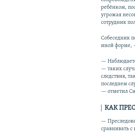
ребёнком, пос
угрожая несо
сотрудник по
Собеседник п
иной форме, 
— Наблюдаетс
— таких случ
следствия, та
последнем сл
— отметил Си
КАК ПРЕ
— Преследова
сравнивать с