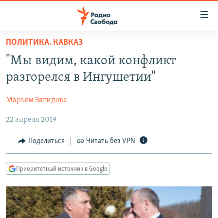
Ссылки
для
упрощенного
ПОЛИТИКА. КАВКАЗ
ПРОГРАММЫ
доступа
"Мы видим, какой конфликт
ПОДКАСТЫ
Вернуться
разгорелся в Ингушетии"
к
АВТОРСКИЕ ПРОЕКТЫ
основному
Марьям Загидова
ЦИТАТЫ СВОБОДЫ
содержанию
Вернутся
22 апреля 2019
МНЕНИЯ
к
КУЛЬТУРА
Поделиться
Читать без VPN
главной
навигации
IDEL.РЕАЛИИ
Вернутся
Приоритетный источник в Google
КАВКАЗ.РЕАЛИИ
к
СЕВЕР.РЕАЛИИ
поиску
СИБИРЬ.РЕАЛИИ