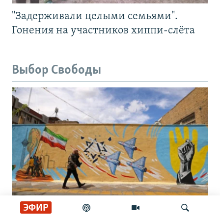
"Задерживали целыми семьями".
Гонения на участников хиппи-слёта
Выбор Свободы
ЭФИР
"Иран тянет время". Как долго будет