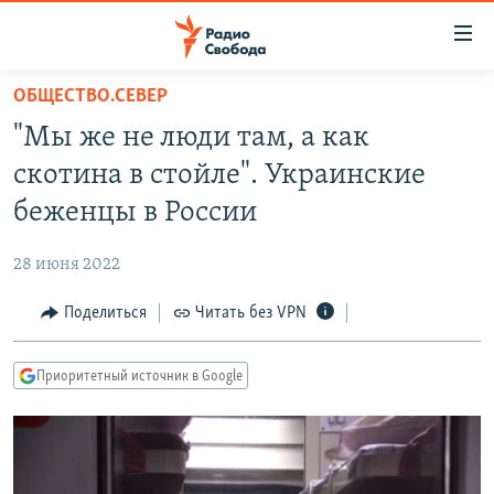
Ссылки
для
упрощенного
ОБЩЕСТВО.СЕВЕР
ПРОГРАММЫ
доступа
"Мы же не люди там, а как
ПОДКАСТЫ
Вернуться
скотина в стойле". Украинские
к
АВТОРСКИЕ ПРОЕКТЫ
беженцы в России
основному
ЦИТАТЫ СВОБОДЫ
содержанию
28 июня 2022
Вернутся
МНЕНИЯ
к
Поделиться
Читать без VPN
КУЛЬТУРА
главной
навигации
IDEL.РЕАЛИИ
Приоритетный источник в Google
Вернутся
КАВКАЗ.РЕАЛИИ
к
СЕВЕР.РЕАЛИИ
поиску
СИБИРЬ.РЕАЛИИ