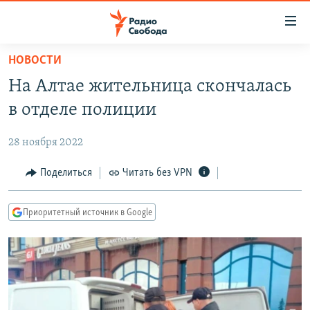
Ссылки
для
упрощенного
НОВОСТИ
ПРОГРАММЫ
доступа
На Алтае жительница скончалась
ПОДКАСТЫ
Вернуться
в отделе полиции
к
АВТОРСКИЕ ПРОЕКТЫ
основному
28 ноября 2022
ЦИТАТЫ СВОБОДЫ
содержанию
Вернутся
МНЕНИЯ
Поделиться
Читать без VPN
к
КУЛЬТУРА
главной
Приоритетный источник в Google
навигации
IDEL.РЕАЛИИ
Вернутся
КАВКАЗ.РЕАЛИИ
к
СЕВЕР.РЕАЛИИ
поиску
СИБИРЬ.РЕАЛИИ