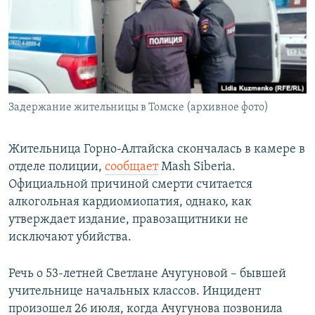
РАСПИСАНИЕ ВЕЩАНИЯ
ПОДПИШИТЕСЬ НА РАССЫЛКУ
СОЦИАЛЬНЫЕ СЕТИ
Задержание жительницы в Томске (архивное фото)
Жительница Горно-Алтайска скончалась в камере в
отделе полиции,
сообщает
Mash Siberia.
Все сайты РСЕ/РС
Официальной причиной смерти считается
алкогольная кардиомиопатия, однако, как
утверждает издание, правозащитники не
исключают убийства.
Речь о 53-летней Светлане Ачугуновой – бывшей
учительнице начальных классов. Инцидент
произошел 26 июля, когда Ачугунова позвонила