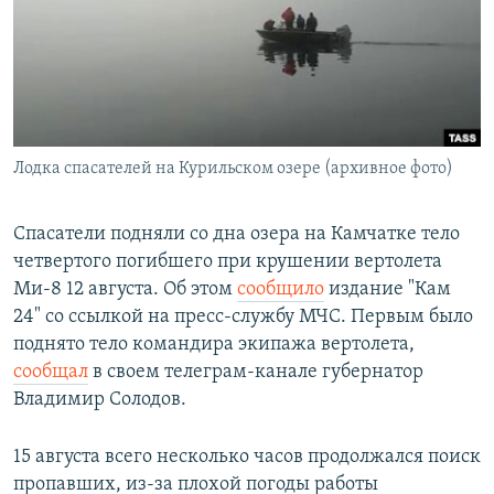
РАСПИСАНИЕ ВЕЩАНИЯ
ПОДПИШИТЕСЬ НА РАССЫЛКУ
СОЦИАЛЬНЫЕ СЕТИ
Лодка спасателей на Курильском озере (архивное фото)
Спасатели подняли со дна озера на Камчатке тело
четвертого погибшего при крушении вертолета
Все сайты РСЕ/РС
Ми-8 12 августа. Об этом
сообщило
издание "Кам
24" со ссылкой на пресс-службу МЧС. Первым было
поднято тело командира экипажа вертолета,
сообщал
в своем телеграм-канале губернатор
Владимир Солодов.
15 августа всего несколько часов продолжался поиск
пропавших, из-за плохой погоды работы