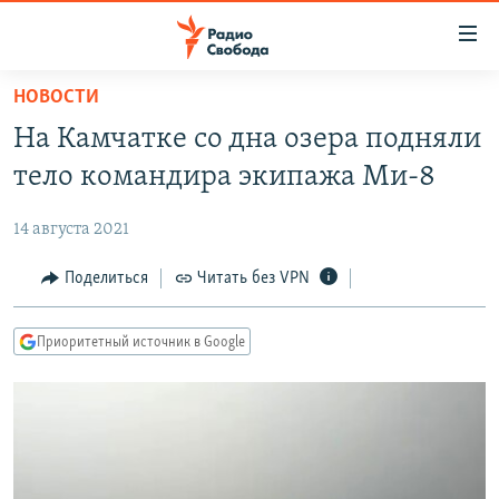
Ссылки
для
упрощенного
НОВОСТИ
ПРОГРАММЫ
доступа
На Камчатке со дна озера подняли
ПОДКАСТЫ
Вернуться
тело командира экипажа Ми-8
к
АВТОРСКИЕ ПРОЕКТЫ
основному
14 августа 2021
ЦИТАТЫ СВОБОДЫ
содержанию
Вернутся
МНЕНИЯ
Поделиться
Читать без VPN
к
КУЛЬТУРА
главной
Приоритетный источник в Google
навигации
IDEL.РЕАЛИИ
Вернутся
КАВКАЗ.РЕАЛИИ
к
СЕВЕР.РЕАЛИИ
поиску
СИБИРЬ.РЕАЛИИ