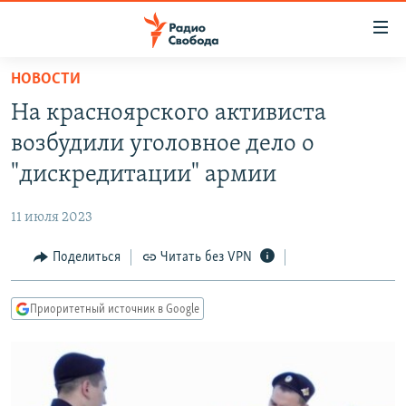
Ссылки
для
упрощенного
НОВОСТИ
ПРОГРАММЫ
доступа
На красноярского активиста
ПОДКАСТЫ
Вернуться
возбудили уголовное дело о
к
АВТОРСКИЕ ПРОЕКТЫ
"дискредитации" армии
основному
ЦИТАТЫ СВОБОДЫ
содержанию
11 июля 2023
Вернутся
МНЕНИЯ
к
Поделиться
Читать без VPN
КУЛЬТУРА
главной
навигации
IDEL.РЕАЛИИ
Приоритетный источник в Google
Вернутся
КАВКАЗ.РЕАЛИИ
к
СЕВЕР.РЕАЛИИ
поиску
СИБИРЬ.РЕАЛИИ