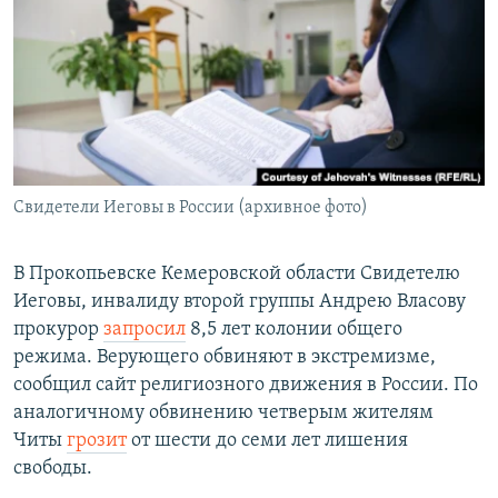
РАСПИСАНИЕ ВЕЩАНИЯ
ПОДПИШИТЕСЬ НА РАССЫЛКУ
СОЦИАЛЬНЫЕ СЕТИ
Свидетели Иеговы в России (архивное фото)
Все сайты РСЕ/РС
В Прокопьевске Кемеровской области Свидетелю
Иеговы, инвалиду второй группы Андрею Власову
прокурор
запросил
8,5 лет колонии общего
режима. Верующего обвиняют в экстремизме,
сообщил сайт религиозного движения в России. По
аналогичному обвинению четверым жителям
Читы
грозит
от шести до семи лет лишения
свободы.