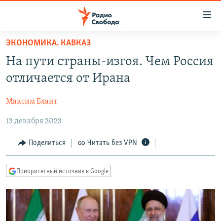
Ссылки
для
упрощенного
ЭКОНОМИКА. КАВКАЗ
ПРОГРАММЫ
доступа
На пути страны-изгоя. Чем Россия
ПОДКАСТЫ
Вернуться
отличается от Ирана
к
АВТОРСКИЕ ПРОЕКТЫ
основному
Максим Блант
ЦИТАТЫ СВОБОДЫ
содержанию
Вернутся
13 декабря 2023
МНЕНИЯ
к
КУЛЬТУРА
Поделиться
Читать без VPN
главной
навигации
IDEL.РЕАЛИИ
Вернутся
Приоритетный источник в Google
КАВКАЗ.РЕАЛИИ
к
СЕВЕР.РЕАЛИИ
поиску
СИБИРЬ.РЕАЛИИ