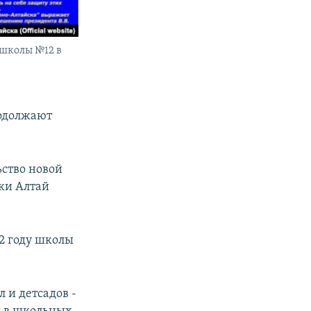
 школы №12 в
родолжают
ьство новой
ки Алтай
2 году школы
 и детсадов -