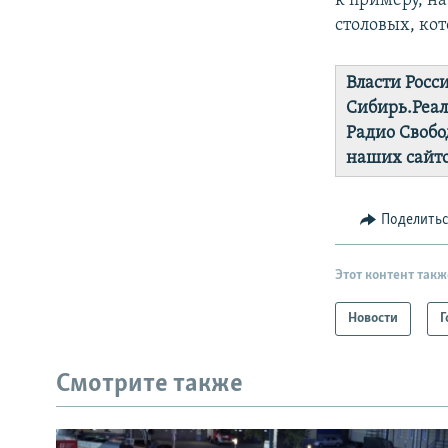
к примеру, на
столовых, ко
Власти Росс
Сибирь.Реа
Радио Свобо
наших сайто
Поделить
Этот контент такж
Новости
Г
Смотрите также