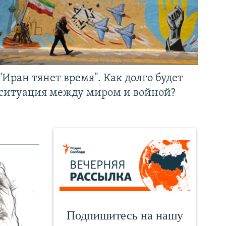
"Иран тянет время". Как долго будет
ситуация между миром и войной?