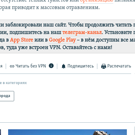
 отсутствие теплых туалетов или
организацию
питания
торая приводит к массовым отравлениям.
ии заблокировали наш сайт. Чтобы продолжить читать
лии, подпишитесь на наш
телеграм-канал
. Установите
да в
App Store
или в
Google Play
– в нём доступны все 
в, туда уже встроен VPN. Оставайтесь с нами!
ся
Читать без VPN
Подпишитесь
Распечатать
е в категориях
орода