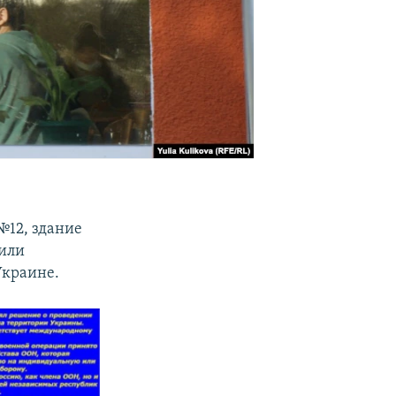
12, здание
сили
Украине.