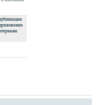
 в школьных
 публикации
 приложение
материалы