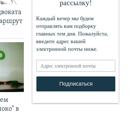
двоката
маршрут
чем
око" в