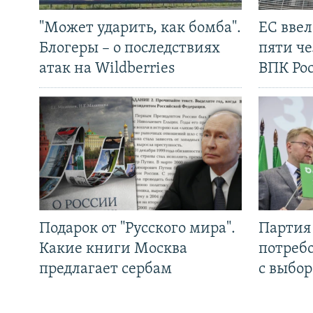
"Может ударить, как бомба".
ЕС вве
Блогеры – о последствиях
пяти че
атак на Wildberries
ВПК Ро
Подарок от "Русского мира".
Партия 
Какие книги Москва
потребо
предлагает сербам
с выбор