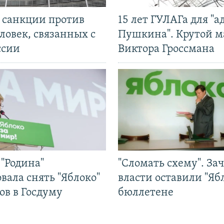
л санкции против
15 лет ГУЛАГа для "а
ловек, связанных с
Пушкина". Крутой 
ссии
Виктора Гроссмана
"Родина"
"Сломать схему". За
вала снять "Яблоко"
власти оставили "Ябл
ов в Госдуму
бюллетене