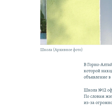
Школа (Архивное фото)
В Горно-Алта
которой нахо
объявление в
Школа №12 оф
По словам жи
из-за огромн