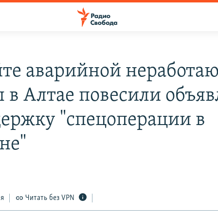
йте аварийной неработа
 в Алтае повесили объяв
держку "спецоперации в
не"
ся
Читать без VPN