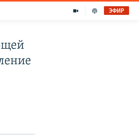
ЭФИР
ющей
ление