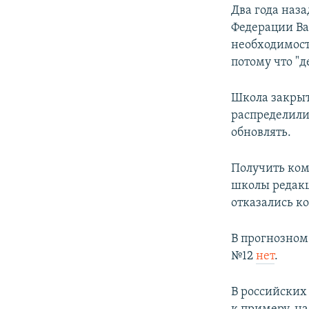
Два года наза
Федерации В
необходимост
потому что "де
Школа закрыт
распределили
обновлять.
Получить ком
школы редакц
отказались к
В прогнозном
№12
нет
.
В российских