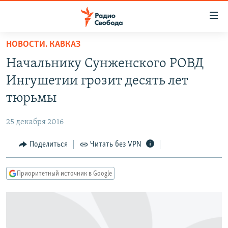
Ссылки
для
упрощенного
НОВОСТИ. КАВКАЗ
ПРОГРАММЫ
доступа
Начальнику Сунженского РОВД
ПОДКАСТЫ
Вернуться
Ингушетии грозит десять лет
к
АВТОРСКИЕ ПРОЕКТЫ
тюрьмы
основному
ЦИТАТЫ СВОБОДЫ
содержанию
25 декабря 2016
Вернутся
МНЕНИЯ
к
Поделиться
Читать без VPN
КУЛЬТУРА
главной
навигации
IDEL.РЕАЛИИ
Приоритетный источник в Google
Вернутся
КАВКАЗ.РЕАЛИИ
к
СЕВЕР.РЕАЛИИ
поиску
СИБИРЬ.РЕАЛИИ