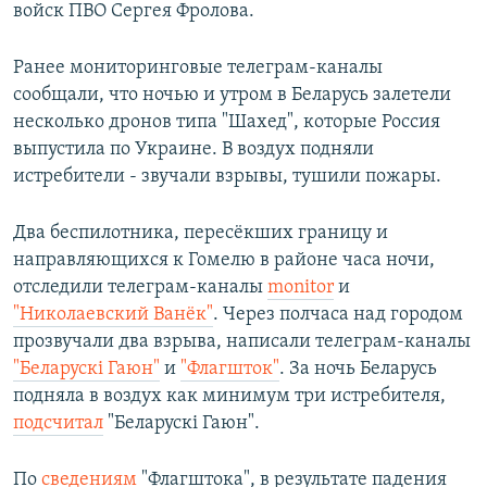
войск ПВО Сергея Фролова.
Ранее мониторинговые телеграм-каналы
сообщали, что ночью и утром в Беларусь залетели
несколько дронов типа "Шахед", которые Россия
выпустила по Украине. В воздух подняли
истребители - звучали взрывы, тушили пожары.
Два беспилотника, пересёкших границу и
направляющихся к Гомелю в районе часа ночи,
отследили телеграм-каналы
monitor
и
"Николаевский Ванёк"
. Через полчаса над городом
прозвучали два взрыва, написали телеграм-каналы
"Беларускі Гаюн"
и
"Флагшток"
. За ночь Беларусь
подняла в воздух как минимум три истребителя,
подсчитал
"Беларускі Гаюн".
По
сведениям
"Флагштока", в результате падения