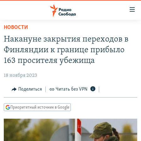
Ссылки
для
упрощенного
НОВОСТИ
ПРОГРАММЫ
доступа
Накануне закрытия переходов в
ПОДКАСТЫ
Вернуться
Финляндии к границе прибыло
к
АВТОРСКИЕ ПРОЕКТЫ
163 просителя убежища
основному
ЦИТАТЫ СВОБОДЫ
содержанию
18 ноября 2023
Вернутся
МНЕНИЯ
к
Поделиться
Читать без VPN
КУЛЬТУРА
главной
навигации
IDEL.РЕАЛИИ
Приоритетный источник в Google
Вернутся
КАВКАЗ.РЕАЛИИ
к
СЕВЕР.РЕАЛИИ
поиску
СИБИРЬ.РЕАЛИИ