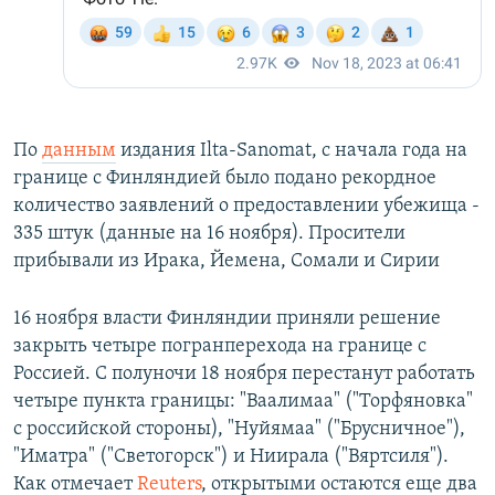
По
данным
издания Ilta-Sanomat, с начала года на
границе с Финляндией было подано рекордное
количество заявлений о предоставлении убежища -
335 штук (данные на 16 ноября). Просители
прибывали из Ирака, Йемена, Сомали и Сирии
16 ноября власти Финляндии приняли решение
закрыть четыре погранперехода на границе с
Россией. С полуночи 18 ноября перестанут работать
четыре пункта границы: "Ваалимаа" ("Торфяновка"
с российской стороны), "Нуйямаа" ("Брусничное"),
"Иматра" ("Светогорск") и Ниирала ("Вяртсиля").
Как отмечает
Reuters
, открытыми остаются еще два