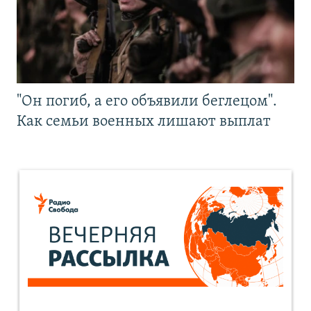
"Он погиб, а его объявили беглецом".
Как семьи военных лишают выплат