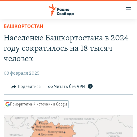
Ссылки
для
упрощенного
БАШКОРТОСТАН
ПРОГРАММЫ
доступа
Население Башкортостана в 2024
ПОДКАСТЫ
Вернуться
году сократилось на 18 тысяч
к
АВТОРСКИЕ ПРОЕКТЫ
человек
основному
ЦИТАТЫ СВОБОДЫ
содержанию
03 февраля 2025
Вернутся
МНЕНИЯ
к
Поделиться
Читать без VPN
КУЛЬТУРА
главной
навигации
IDEL.РЕАЛИИ
Приоритетный источник в Google
Вернутся
КАВКАЗ.РЕАЛИИ
к
СЕВЕР.РЕАЛИИ
поиску
СИБИРЬ.РЕАЛИИ