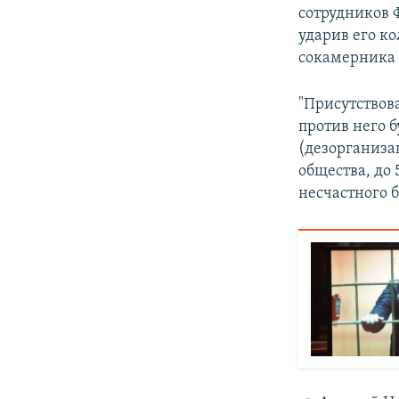
сотрудников 
ударив его ко
сокамерника 
"Присутствов
против него б
(дезорганиза
общества, до
несчастного 