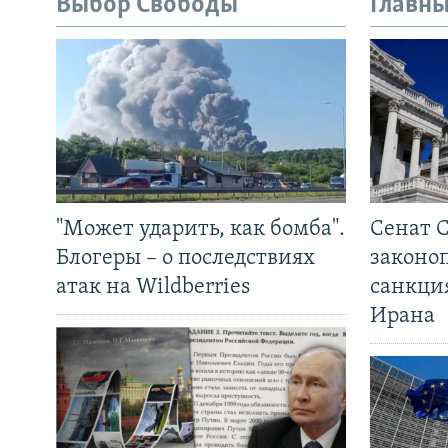
Выбор Свободы
Главны
"Может ударить, как бомба".
Сенат 
Блогеры – о последствиях
законо
атак на Wildberries
санкци
Ирана