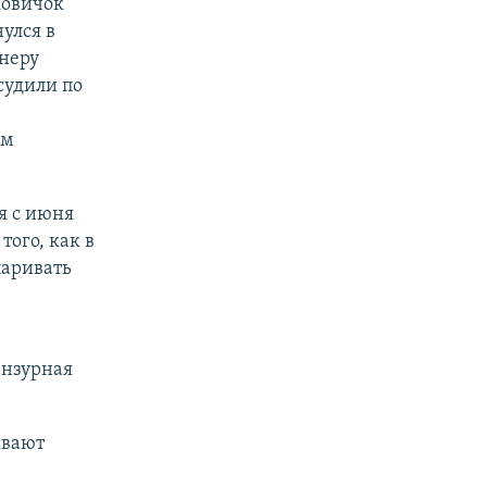
Новичок"
улся в
онеру
судили по
ам
я с июня
того, как в
паривать
ензурная
ывают