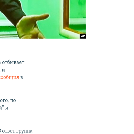
е отбывает
 и
сообщил
в
го, по
й" и
 ответ группа