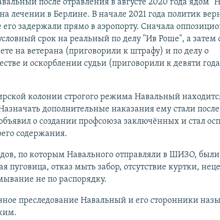
вальный после отравления в августе 2020 года ядом "
на лечении в Берлине. В начале 2021 года политик верн
е его задержали прямо в аэропорту. Сначала оппозици
словный срок на реальный по делу "Ив Роше", а затем 
вете на ветерана (приговорили к штрафу) и по делу о
тве и оскорблении судьи (приговорили к девяти год
ирской колонии строгого режима Навальный находитс
 Назначать дополнительные наказания ему стали после 
 объявил о создании профсоюза заключённых и стал ос
оего содержания.
дов, по которым Навального отправляли в ШИЗО, были
ая пуговица, отказ мыть забор, отсутствие куртки, нец
мывание не по распорядку.
овное преследование Навальный и его сторонники наз
ким.