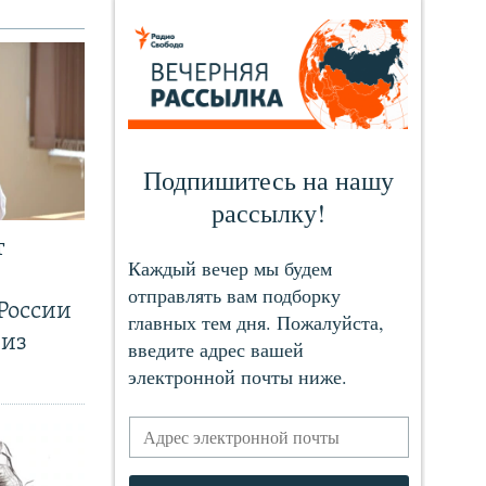
т
России
 из