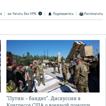
ся
Читать без VPN
Подпишитесь
Распечатать
"Путин – бандит". Дискуссии в
Конгрессе США о военной помощи