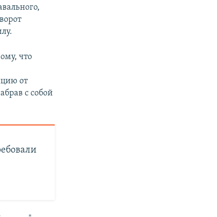
авального,
иворот
лу.
ому, что
яцию от
абрав с собой
ребовали