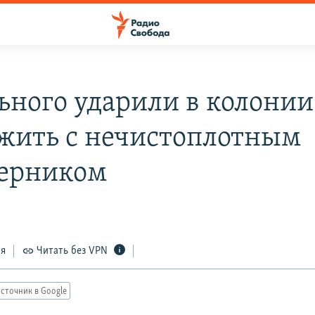
ьного ударили в колонии
 жить с нечистоплотным
ерником
ся
Читать без VPN
сточник в Google