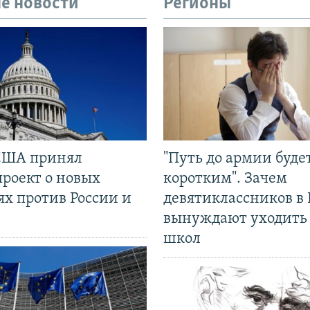
е новости
Регионы
США принял
"Путь до армии буде
проект о новых
коротким". Зачем
ях против России и
девятиклассников в 
вынуждают уходить
школ