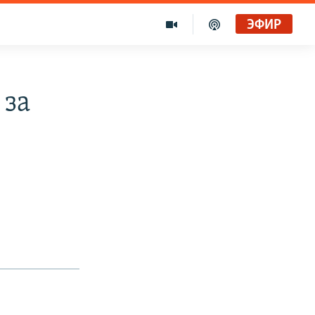
ЭФИР
 за