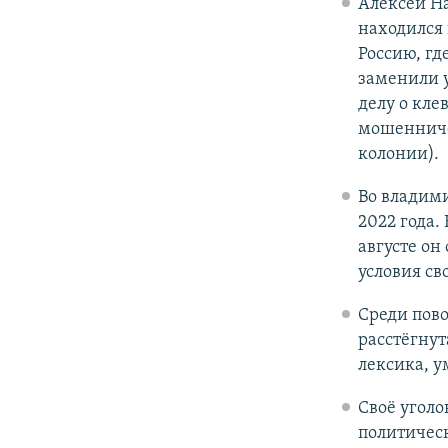
Алексей На
находился 
Россию, гд
заменили у
делу о кле
мошенничес
колонии).
Во владим
2022 года.
августе он
условия св
Среди пово
расстёгнут
лексика, у
Своё угол
политичес