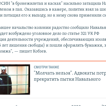
ФСИН "в бронежилетах и касках" насильно затащила Н
леном в пах. Оказавшись в камере, политик взял за ш
и потащил его к выходу, но к нему снова применили си
авшее начальство колонии радостно сообщило Навальн
удет возбуждено уголовное дело по статье 321 УК РФ
ция деятельности учреждений, обеспечивающих изол
 5 лет лишения свободы) и пошли оформлять бумажки, з
бомжа", — пишет Кобзев.
СМОТРИ ТАКЖЕ
"Молчать нельзя". Адвокаты пот
прекратить пытки Навального