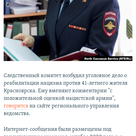
РАСПИСАНИЕ ВЕЩАНИЯ
ПОДПИШИТЕСЬ НА РАССЫЛКУ
СОЦИАЛЬНЫЕ СЕТИ
Все сайты РСЕ/РС
Следственный комитет возбудил уголовное дело о
реабилитации нацизма против 41-летнего жителя
Красноярска. Ему вменяют комментарии "с
положительной оценкой нацистской армии",
говорится
на сайте регионального управления
ведомства.
Интернет-сообщения были размещены под