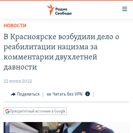
Ссылки
для
упрощенного
НОВОСТИ
ПРОГРАММЫ
доступа
В Красноярске возбудили дело о
ПОДКАСТЫ
Вернуться
реабилитации нацизма за
к
АВТОРСКИЕ ПРОЕКТЫ
комментарии двухлетней
основному
ЦИТАТЫ СВОБОДЫ
содержанию
давности
Вернутся
МНЕНИЯ
к
22 июня 2022
КУЛЬТУРА
главной
Поделиться
Читать без VPN
навигации
IDEL.РЕАЛИИ
Вернутся
КАВКАЗ.РЕАЛИИ
к
Приоритетный источник в Google
СЕВЕР.РЕАЛИИ
поиску
СИБИРЬ.РЕАЛИИ