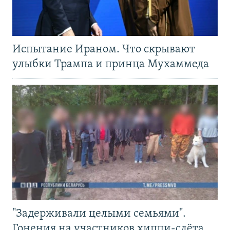
Испытание Ираном. Что скрывают
улыбки Трампа и принца Мухаммеда
"Задерживали целыми семьями".
Гонения на участников хиппи-слёта