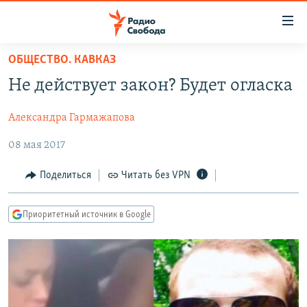
Ссылки
для
упрощенного
ОБЩЕСТВО. КАВКАЗ
ПРОГРАММЫ
доступа
Не действует закон? Будет огласка
ПОДКАСТЫ
Вернуться
к
Александра Гармажапова
АВТОРСКИЕ ПРОЕКТЫ
основному
08 мая 2017
ЦИТАТЫ СВОБОДЫ
содержанию
Вернутся
МНЕНИЯ
Поделиться
Читать без VPN
к
КУЛЬТУРА
главной
Приоритетный источник в Google
навигации
IDEL.РЕАЛИИ
Вернутся
КАВКАЗ.РЕАЛИИ
к
СЕВЕР.РЕАЛИИ
поиску
СИБИРЬ.РЕАЛИИ