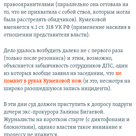
правоохранителями (параллельно она сетовала на
то, что не прихватила с собой ствол, которым могла
была расстрелять обидчиков). Кумеховой
вменяется ч.1 ст. 318 УК РФ (применение насилия в
отношении представителя власти).
Дело удалось возбудить далеко не с первого раза
(только после резонанса) и этим, возможно,
объясняется забывчивость сотрудников ДПС, один
из которых вообще заявил на заседании, что
не
помнит в руках Кумеховой нож
(и это, несмотря на
широко разошедшуюся запись инцидента).
В эти дни суд должен приступить к допросу подруги
дочери экс-прокурора Залины Бигаевой.
Журналисты на коротком старте (с диктофонами и
блокнотами), однако властям такое внимание к
процессу не нравится.