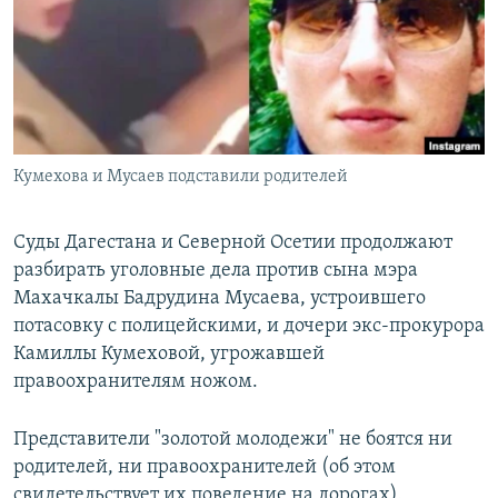
РАСПИСАНИЕ ВЕЩАНИЯ
ПОДПИШИТЕСЬ НА РАССЫЛКУ
СОЦИАЛЬНЫЕ СЕТИ
Кумехова и Мусаев подставили родителей
Суды Дагестана и Северной Осетии продолжают
разбирать уголовные дела против сына мэра
Все сайты РСЕ/РС
Махачкалы Бадрудина Мусаева, устроившего
потасовку с полицейскими, и дочери экс-прокурора
Камиллы Кумеховой, угрожавшей
правоохранителям ножом.
Представители "золотой молодежи" не боятся ни
родителей, ни правоохранителей (об этом
свидетельствует их поведение на дорогах).