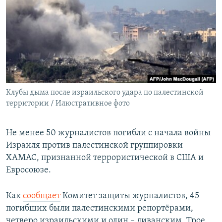
РАСПИСАНИЕ ВЕЩАНИЯ
ПОДПИШИТЕСЬ НА РАССЫЛКУ
СОЦИАЛЬНЫЕ СЕТИ
Клубы дыма после израильского удара по палестинской
территории / Илюстративное фото
Все сайты РСЕ/РС
Не менее 50 журналистов погибли с начала войны
Израиля против палестинской группировки
ХАМАС, признанной террористической в США и
Евросоюзе.
Как
сообщает
Комитет защиты журналистов, 45
погибших были палестинскими репортёрами,
четверо израильскими и один – ливанским. Трое