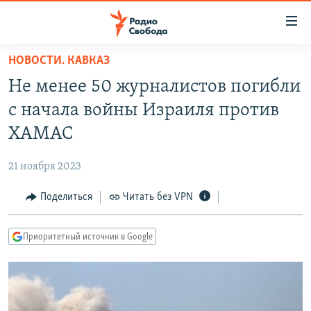
Ссылки
для
упрощенного
НОВОСТИ. КАВКАЗ
ПРОГРАММЫ
доступа
Не менее 50 журналистов погибли
ПОДКАСТЫ
Вернуться
с начала войны Израиля против
к
АВТОРСКИЕ ПРОЕКТЫ
ХАМАС
основному
ЦИТАТЫ СВОБОДЫ
содержанию
21 ноября 2023
Вернутся
МНЕНИЯ
к
Поделиться
Читать без VPN
КУЛЬТУРА
главной
навигации
IDEL.РЕАЛИИ
Приоритетный источник в Google
Вернутся
КАВКАЗ.РЕАЛИИ
к
СЕВЕР.РЕАЛИИ
поиску
СИБИРЬ.РЕАЛИИ