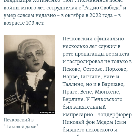
Владимира Хотиненко "Поп". Полчанинов после
войны много лет сотрудничал с "Радио Свобода" и
умер совсем недавно – в октябре в 2022 года – в
возрасте 103 лет.
Печковский официально
несколько лет служил в
роте пропаганды вермахта
и гастролировал не только в
Пскове, Острове, Порхове,
Нарве, Гатчине, Риге и
Таллине, но и в Варшаве,
Праге, Вене, Мюнхене,
Берлине. У Печковского
был влиятельный
импресарио – зондерфюрер
Печковский в
Николай фон Медем (сын
"Пиковой даме"
бывшего псковского и