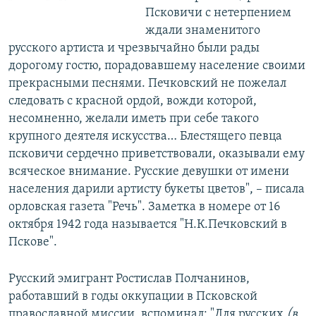
Псковичи с нетерпением
ждали знаменитого
русского артиста и чрезвычайно были рады
дорогому гостю, порадовавшему население своими
прекрасными песнями. Печковский не пожелал
следовать с красной ордой, вожди которой,
несомненно, желали иметь при себе такого
крупного деятеля искусства… Блестящего певца
псковичи сердечно приветствовали, оказывали ему
всяческое внимание. Русские девушки от имени
населения дарили артисту букеты цветов", – писала
орловская газета "Речь". Заметка в номере от 16
октября 1942 года называется "Н.К.Печковский в
Пскове".
Русский эмигрант Ростислав Полчанинов,
работавший в годы оккупации в Псковской
православной миссии, вспоминал: "Для русских
(в