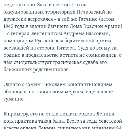
недостаточно. Зато известно, что на
оккупированных территориях Печковский по-
дружески встречался – в той же Гатчине (летом
1943 года в здании бывшего Дома Красной Армии)
– с генерал-лейтенантом Андреем Власовым,
командиром Русской освободительной армии,
воевавшей на стороне Гитлера. Судя по всему, на
родине в предательстве артиста не сомневались, о
чём свидетельствует трагическая судьба его
ближайших родственников.
Однако с самим Николаем Константиновичем
обошлись, по сталинским меркам, еще вполне
гуманно.
К примеру, его не стали лишать ордена Ленина,
хотя практика такая была. Всего за годы советской
власти ордена Ленина лишились как минимум 84