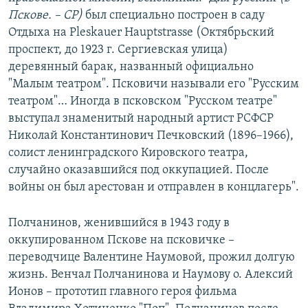
Пскове. – СР)
был специально построен в саду
Отдыха на Pleskauer Hauptstrasse (Октябрьский
проспект, до 1923 г. Сергиевская улица)
деревянный барак, названный официально
"Малым театром". Псковичи называли его "Русским
театром"… Иногда в псковском "Русском театре"
выступал знаменитый народный артист РСФСР
Николай Константинович Печковский (1896–1966),
солист ленинградского Кировского театра,
случайно оказавшийся под оккупацией. После
войны он был арестован и отправлен в концлагерь".
Полчанинов, женившийся в 1943 году в
оккупированном Пскове на псковичке –
переводчице Валентине Наумовой, прожил долгую
жизнь. Венчал Полчанинова и Наумову о. Алексий
Ионов – прототип главного героя фильма