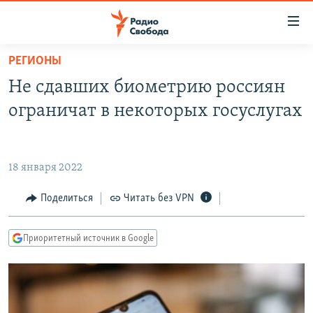
Ссылки
для
упрощенного
РЕГИОНЫ
ПРОГРАММЫ
доступа
Не сдавших биометрию россиян
ПОДКАСТЫ
Вернуться
ограничат в некоторых госуслугах
к
АВТОРСКИЕ ПРОЕКТЫ
основному
ЦИТАТЫ СВОБОДЫ
содержанию
18 января 2022
Вернутся
МНЕНИЯ
к
Поделиться
Читать без VPN
КУЛЬТУРА
главной
навигации
IDEL.РЕАЛИИ
Приоритетный источник в Google
Вернутся
КАВКАЗ.РЕАЛИИ
к
СЕВЕР.РЕАЛИИ
поиску
СИБИРЬ.РЕАЛИИ