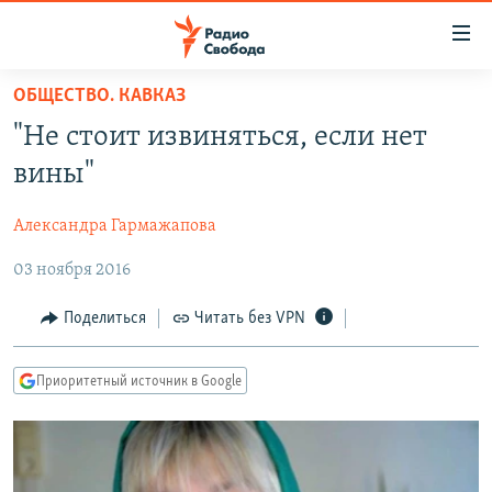
Ссылки
для
упрощенного
ОБЩЕСТВО. КАВКАЗ
ПРОГРАММЫ
доступа
"Не стоит извиняться, если нет
ПОДКАСТЫ
Вернуться
вины"
к
АВТОРСКИЕ ПРОЕКТЫ
основному
Александра Гармажапова
ЦИТАТЫ СВОБОДЫ
содержанию
Вернутся
03 ноября 2016
МНЕНИЯ
к
КУЛЬТУРА
Поделиться
Читать без VPN
главной
навигации
IDEL.РЕАЛИИ
Вернутся
Приоритетный источник в Google
КАВКАЗ.РЕАЛИИ
к
СЕВЕР.РЕАЛИИ
поиску
СИБИРЬ.РЕАЛИИ