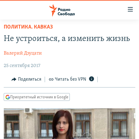
Ссылки
для
упрощенного
ПОЛИТИКА. КАВКАЗ
ПРОГРАММЫ
доступа
Не устроиться, а изменить жизнь
ПОДКАСТЫ
Вернуться
к
Валерий Дзуцати
АВТОРСКИЕ ПРОЕКТЫ
основному
25 сентября 2017
ЦИТАТЫ СВОБОДЫ
содержанию
Вернутся
МНЕНИЯ
Поделиться
Читать без VPN
к
КУЛЬТУРА
главной
Приоритетный источник в Google
навигации
IDEL.РЕАЛИИ
Вернутся
КАВКАЗ.РЕАЛИИ
к
СЕВЕР.РЕАЛИИ
поиску
СИБИРЬ.РЕАЛИИ