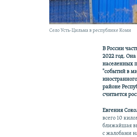
Село Усть-Цильма в республике Коми
В России час
2022 год. Она
населенных п
"событий в м
иностранного
районе Респу
считается ро
Евгения Соко
всего 10 кило
ближайшая вы
с жалобами на