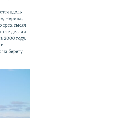
ется вдоль
е, Нерица,
о трех тысяч
стные делали
в 2000 году.
ни
 на берегу