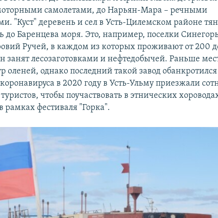
моторными самолетами, до Нарьян-Мара – речными
и. "Куст" деревень и сел в Усть-Цилемском районе тян
ь до Баренцева моря. Это, например, поселки Синегорь
овий Ручей, в каждом из которых проживают от 200 д
он занят лесозаготовками и нефтедобычей. Раньше ме
 оленей, однако последний такой завод обанкротился 
коронавируса в 2020 году в Усть-Ульму приезжали сот
туристов, чтобы поучаствовать в этнических хороводах
в рамках фестиваля "Горка".