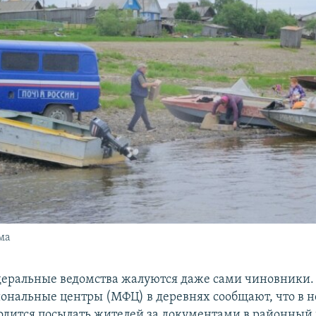
ма
едеральные ведомства жалуются даже сами чиновники.
нальные центры (МФЦ) в деревнях сообщают, что в 
одится посылать жителей за документами в районный 