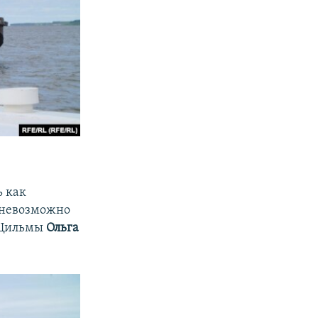
ь как
 невозможно
ь-Цильмы
Ольга