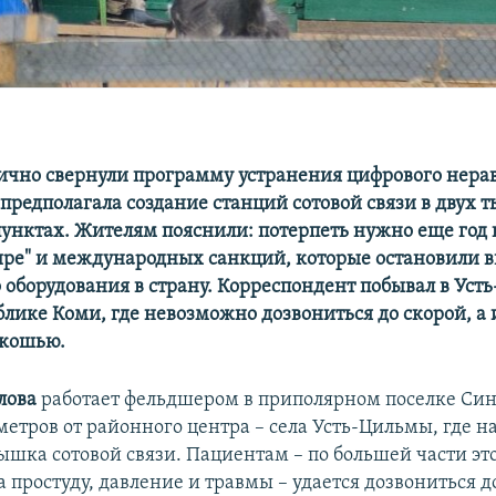
тично свернули программу устранения цифрового нера
 предполагала создание станций сотовой связи в двух 
унктах. Жителям пояснили: потерпеть нужно еще год 
ире" и международных санкций, которые остановили в
 оборудования в страну. Корреспондент побывал в Ус
блике Коми, где невозможно дозвониться до скорой, а
скошью.
лова
работает фельдшером в приполярном поселке Син
метров от районного центра – села Усть-Цильмы, где н
шка сотовой связи. Пациентам – по большей части эт
 простуду, давление и травмы – удается дозвониться д