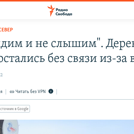
СЕВЕР
идим и не слышим". Дере
остались без связи из-за
22
ся
Читать без VPN
сточник в Google