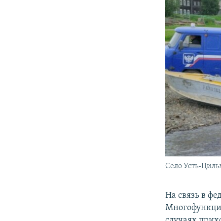
Село Усть-Циль
На связь в ф
Многофункцио
случаях прих