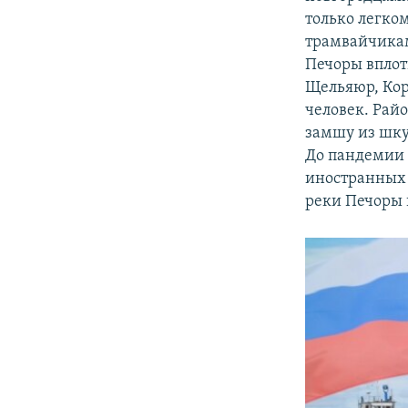
только легко
трамвайчикам
Печоры вплот
Щельяюр, Кор
человек. Рай
замшу из шкур
До пандемии 
иностранных 
реки Печоры 