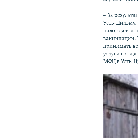
– За результа
Усть-Цильму.
налоговой и 
вакцинации. 
принимать вс
услуги гражда
МФЦ в Усть-Ц