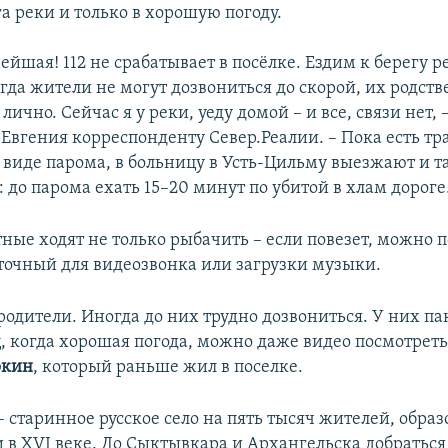
га реки и только в хорошую погоду.
ейшая! 112 не срабатывает в посёлке. Ездим к берегу р
гда жители не могут дозвониться до скорой, их родст
лично. Сейчас я у реки, уеду домой – и все, связи нет, 
 Евгения корреспонденту Север.Реалии. – Пока есть т
 виде парома, в больницу в Усть-Цильму выезжают и т
": до парома ехать 15–20 минут по убитой в хлам дороге
тные ходят не только рыбачить – если повезет, можно 
аточный для видеозвонка или загрузки музыки.
родители. Иногда до них трудно дозвониться. У них па
, когда хорошая погода, можно даже видео посмотреть,
ркин
, который раньше жил в поселке.
 старинное русское село на пять тысяч жителей, обра
 в XVI веке. До Сыктывкара и Архангельска добратьс