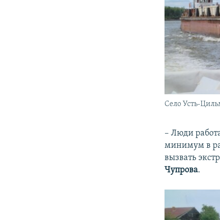
Село Усть-Циль
– Люди работа
минимум в ра
вызвать экст
Чупрова
.