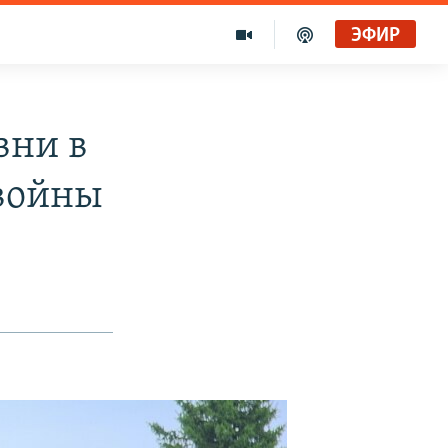
ЭФИР
вни в
 войны