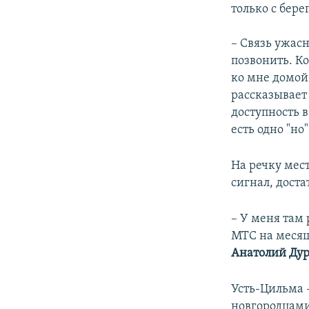
только с бере
– Связь ужасн
позвонить. Ко
ко мне домой 
рассказывает
доступность в
есть одно "но
На речку мес
сигнал, дост
– У меня там 
МТС на месяц
Анатолий Ду
Усть-Цильма –
новгородцами