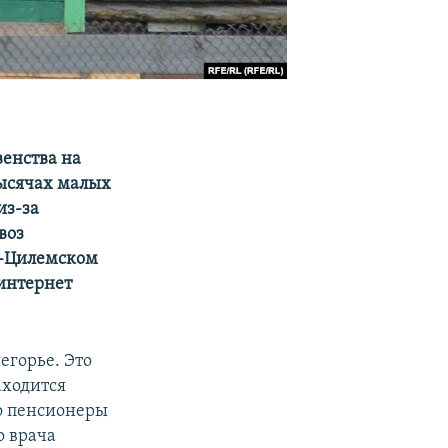
венства на
тысячах малых
из-за
воз
ть-Цилемском
 интернет
егорье. Это
аходится
о пенсионеры
о врача