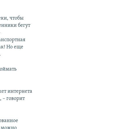
еки, чтобы
венники бегут
–
ранспортная
ак! Но еще
.
поймать
кет интернета
 – говорит
зованное
я можно