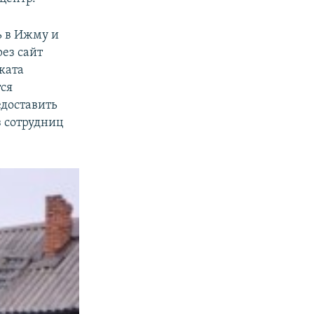
ь в Ижму и
ез сайт
ката
ся
едоставить
з сотрудниц