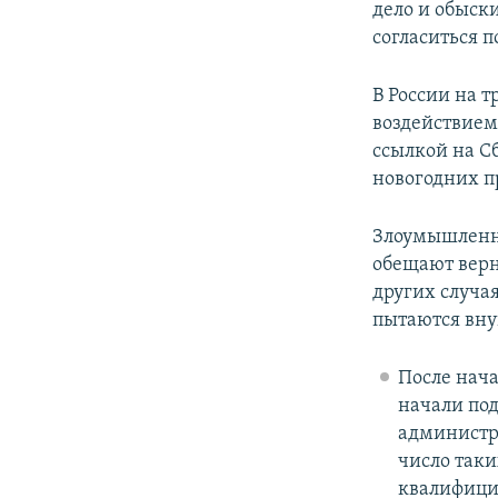
дело и обыски
согласиться 
В России на т
воздействием
ссылкой на С
новогодних п
Злоумышленни
обещают верн
других случа
пытаются вну
После нач
начали под
администр
число таки
квалифици