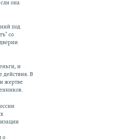
если она
ений под
ъ" со
ддверии
еньги, и
 действия. В
ли жертве
шенников.
оссии
их
лизации
 о