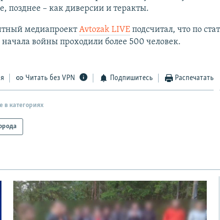
е, позднее – как диверсии и теракты.
тный медиапроект
Avtozak LIVE
подсчитал, что по ста
 начала войны проходили более 500 человек.
ся
Читать без VPN
Подпишитесь
Распечатать
е в категориях
орода