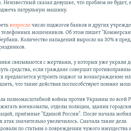
. Неизвестный сказал девушке, что проблем не будет, 
поджечь патрульную машину.
реть
возросло
число поджогов банков и других учрежд
 телефонных мошенников. Об этом пишет "Коммерсант
бербанк. Количество нападений выросло на 30% в пре
раздников.
ки связываются с жертвами, у которых уже украли д
уть средства, если граждане совершат противоправные
ях предлагается устроить поджог за вознаграждение и
шить, что такие действия поспособствуют поимке мо
ала полномасштабной войны против Украины по всей Р
жигать военкоматы, отделы полиции, здания городск
аций, приёмные "Единой России". После начала моби
х атак значительно увеличилось. Сначала такие дела
ровали по статьям о повреждении чужого имущества и