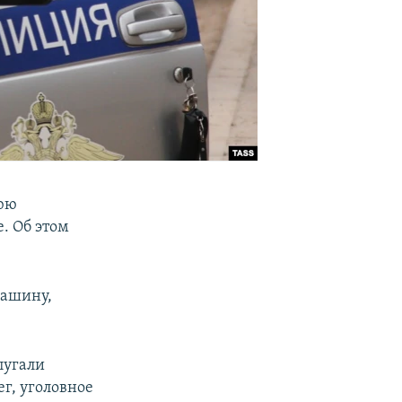
нюю
. Об этом
машину,
пугали
г, уголовное