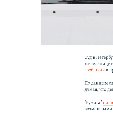
Суд в Петерб
жительницу го
сообщили
в п
По данным сл
думая, что д
"Бумага"
пиш
возможными п