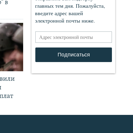
" в
явили
и
плат