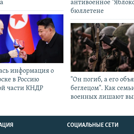
а
антивоенное "Яблоко
бюллетене
ась информация о
ске в Россию
"Он погиб, а его объ
ой части КНДР
беглецом". Как семь
военных лишают вы
АЦИЯ
СОЦИАЛЬНЫЕ СЕТИ