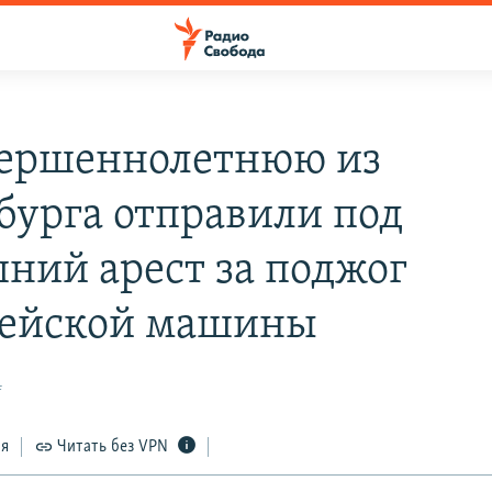
ершеннолетнюю из
бурга отправили под
ний арест за поджог
цейской машины
4
ся
Читать без VPN