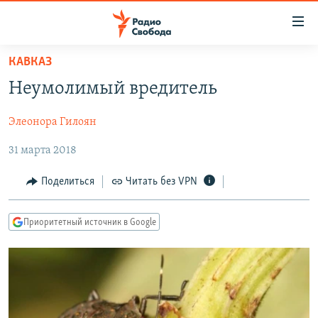
Ссылки
для
упрощенного
КАВКАЗ
ПРОГРАММЫ
доступа
Неумолимый вредитель
ПОДКАСТЫ
Вернуться
к
Элеонора Гилоян
АВТОРСКИЕ ПРОЕКТЫ
основному
31 марта 2018
ЦИТАТЫ СВОБОДЫ
содержанию
Вернутся
МНЕНИЯ
Поделиться
Читать без VPN
к
КУЛЬТУРА
главной
Приоритетный источник в Google
навигации
IDEL.РЕАЛИИ
Вернутся
КАВКАЗ.РЕАЛИИ
к
СЕВЕР.РЕАЛИИ
поиску
СИБИРЬ.РЕАЛИИ