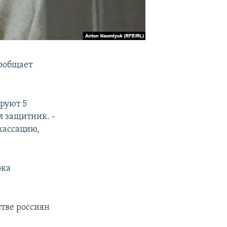
ообщает
ируют 5
ил защитник. -
кассацию,
ока
тве россиян