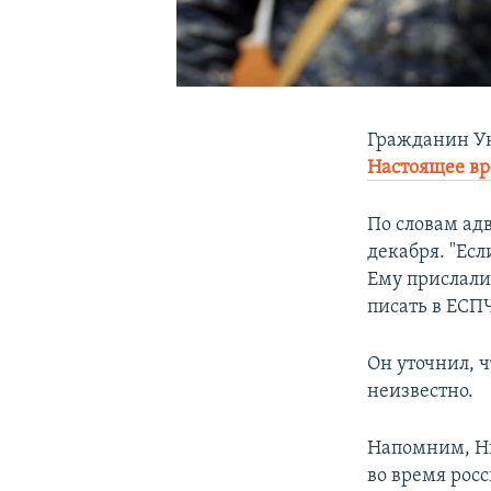
Гражданин Ук
Настоящее в
По словам адв
декабря. "Есл
Ему прислали
писать в ЕСПЧ
Он уточнил, 
неизвестно.
Напомним, Ни
во время росс