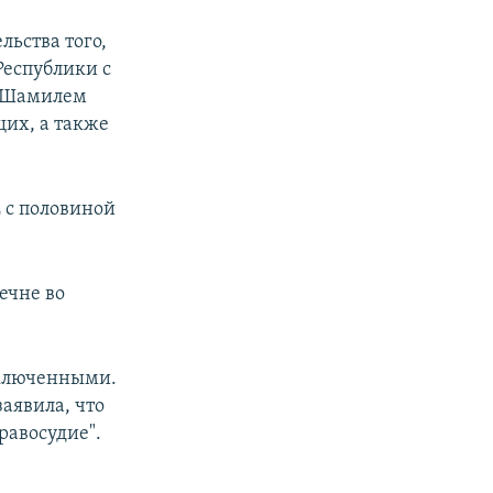
льства того,
Республики с
и Шамилем
их, а также
 с половиной
ечне во
аключенными.
аявила, что
равосудие".