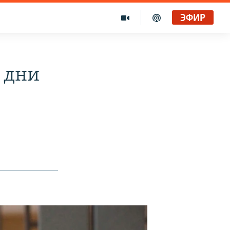
ЭФИР
 дни