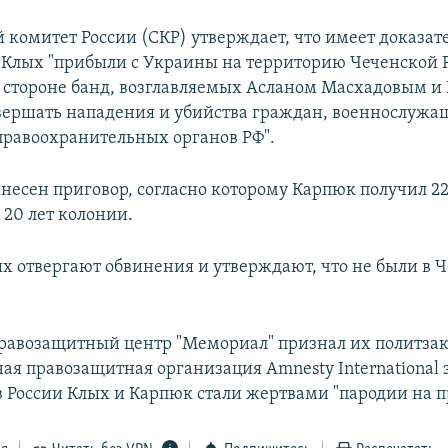
комитет России (СКР) утверждает, что имеет доказате
 Клых "прибыли с Украины на территорию Чеченской 
а стороне банд, возглавляемых Асланом Масхадовым 
вершать нападения и убийства граждан, военнослужащ
правоохранительных органов РФ".
ынесен приговор, согласно которому Карпюк получил 22
– 20 лет колонии.
х отвергают обвинения и утверждают, что не были в Ч
равозащитный центр "Мемориал" признал их политз
я правозащитная организация Amnesty International з
 России Клых и Карпюк стали жертвами "пародии на п