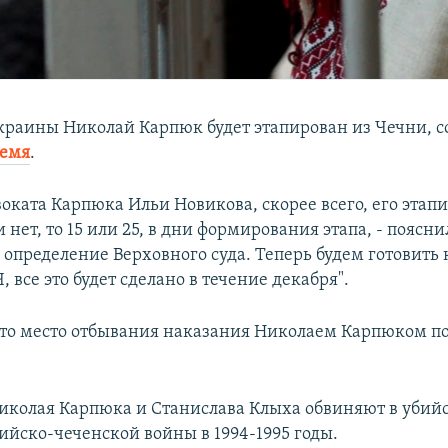
раины Николай Карпюк будет этапирован из Чечни, с
ремя
.
оката Карпюка Ильи Новикова, скорее всего, его этап
и нет, то 15 или 25, в дни формирования этапа, - поясн
 определение Верховного суда. Теперь будем готовить 
, все это будет сделано в течение декабря".
что место отбывания наказания Николаем Карпюком п
колая Карпюка и Станислава Клыха обвиняют в убийс
ийско-чеченской войны в 1994-1995 годы.