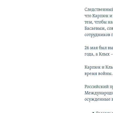
Следственный 
что Карпюк и
тем, чтобы н
Басаевым, со
сотрудников 
26 мая был в
года, а Клых 
Карпюк и Клы
время войны.
Российский п
Международна
осужденные в