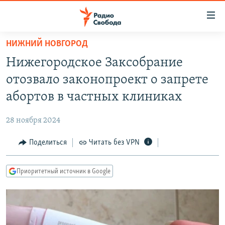
Ссылки
для
упрощенного
НИЖНИЙ НОВГОРОД
ПРОГРАММЫ
доступа
Нижегородское Заксобрание
ПОДКАСТЫ
Вернуться
отозвало законопроект о запрете
к
АВТОРСКИЕ ПРОЕКТЫ
абортов в частных клиниках
основному
ЦИТАТЫ СВОБОДЫ
содержанию
28 ноября 2024
Вернутся
МНЕНИЯ
к
Поделиться
Читать без VPN
КУЛЬТУРА
главной
навигации
IDEL.РЕАЛИИ
Приоритетный источник в Google
Вернутся
КАВКАЗ.РЕАЛИИ
к
СЕВЕР.РЕАЛИИ
поиску
СИБИРЬ.РЕАЛИИ