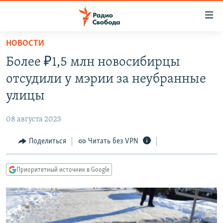
Ссылки
для
упрощенного
НОВОСТИ
ПРОГРАММЫ
доступа
Более ₽1,5 млн новосибирцы
ПОДКАСТЫ
Вернуться
отсудили у мэрии за неубранные
к
АВТОРСКИЕ ПРОЕКТЫ
улицы
основному
ЦИТАТЫ СВОБОДЫ
содержанию
08 августа 2023
Вернутся
МНЕНИЯ
к
Поделиться
Читать без VPN
КУЛЬТУРА
главной
навигации
IDEL.РЕАЛИИ
Приоритетный источник в Google
Вернутся
КАВКАЗ.РЕАЛИИ
к
СЕВЕР.РЕАЛИИ
поиску
СИБИРЬ.РЕАЛИИ