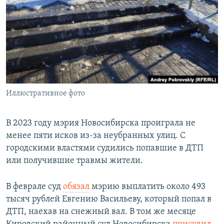
РАСПИСАНИЕ ВЕЩАНИЯ
ПОДПИШИТЕСЬ НА РАССЫЛКУ
СОЦИАЛЬНЫЕ СЕТИ
Иллюстративное фото
Все сайты РСЕ/РС
В 2023 году мэрия Новосибирска проиграла не
менее пяти исков из-за неубранных улиц. С
городскими властями судились попавшие в ДТП
или получившие травмы жители.
В феврале суд
обязал
мэрию выплатить около 493
тысяч рублей Евгению Васильеву, который попал в
ДТП, наехав на снежный вал. В том же месяце