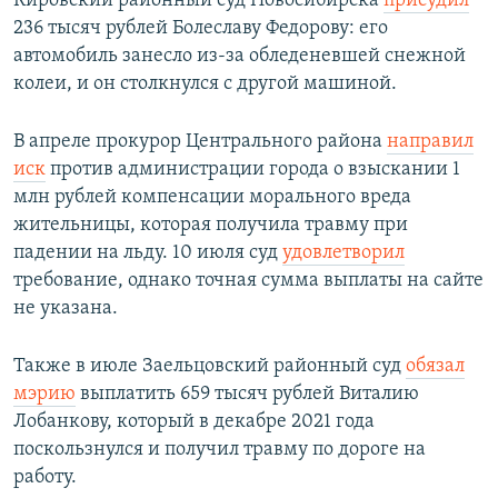
Кировский районный суд Новосибирска
присудил
236 тысяч рублей Болеславу Федорову: его
автомобиль занесло из-за обледеневшей снежной
колеи, и он столкнулся с другой машиной.
В апреле прокурор Центрального района
направил
иск
против администрации города о взыскании 1
млн рублей компенсации морального вреда
жительницы, которая получила травму при
падении на льду. 10 июля суд
удовлетворил
требование, однако точная сумма выплаты на сайте
не указана.
Также в июле Заельцовский районный суд
обязал
мэрию
выплатить 659 тысяч рублей Виталию
Лобанкову, который в декабре 2021 года
поскользнулся и получил травму по дороге на
работу.