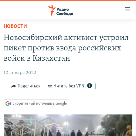
Ссылки
для
упрощенного
НОВОСТИ
ПРОГРАММЫ
доступа
Новосибирский активист устроил
ПОДКАСТЫ
Вернуться
пикет против ввода российских
к
АВТОРСКИЕ ПРОЕКТЫ
войск в Казахстан
основному
ЦИТАТЫ СВОБОДЫ
содержанию
10 января 2022
Вернутся
МНЕНИЯ
к
Поделиться
Читать без VPN
КУЛЬТУРА
главной
навигации
IDEL.РЕАЛИИ
Приоритетный источник в Google
Вернутся
КАВКАЗ.РЕАЛИИ
к
СЕВЕР.РЕАЛИИ
поиску
СИБИРЬ.РЕАЛИИ