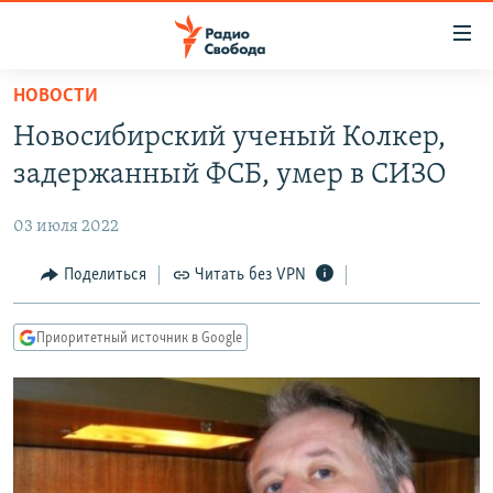
Ссылки
для
упрощенного
НОВОСТИ
ПРОГРАММЫ
доступа
Новосибирский ученый Колкер,
ПОДКАСТЫ
Вернуться
задержанный ФСБ, умер в СИЗО
к
АВТОРСКИЕ ПРОЕКТЫ
основному
03 июля 2022
ЦИТАТЫ СВОБОДЫ
содержанию
Вернутся
МНЕНИЯ
Поделиться
Читать без VPN
к
КУЛЬТУРА
главной
Приоритетный источник в Google
навигации
IDEL.РЕАЛИИ
Вернутся
КАВКАЗ.РЕАЛИИ
к
СЕВЕР.РЕАЛИИ
поиску
СИБИРЬ.РЕАЛИИ