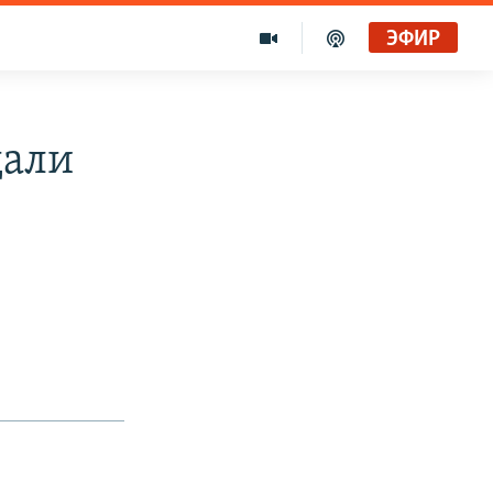
ЭФИР
дали