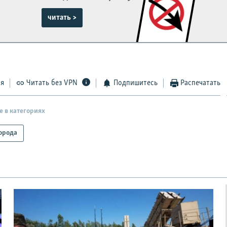
читать >
ся
Читать без VPN
Подпишитесь
Распечатать
е в категориях
орода