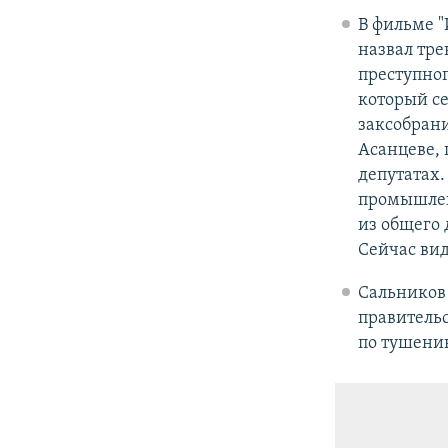
В фильме "
назвал тре
преступног
который се
заксобрани
Асанцеве, 
депутатах
промышлен
из общего 
Сейчас вид
Сальнико
правительс
по тушению