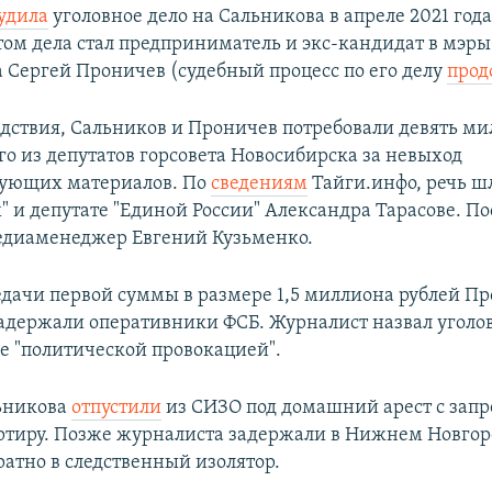
удила
уголовное дело на Сальникова в апреле 2021 года
ом дела стал предприниматель и экс-кандидат в мэры
 Сергей Проничев (судебный процесс по его делу
прод
едствия, Сальников и Проничев потребовали девять м
го из депутатов горсовета Новосибирска за невыход
ующих материалов. По
сведениям
Тайги.инфо, речь ш
х" и депутате "Единой России" Александра Тарасове. П
едиаменеджер Евгений Кузьменко.
едачи первой суммы в размере 1,5 миллиона рублей П
адержали оперативники ФСБ. Журналист назвал уголо
е "политической провокацией".
льникова
отпустили
из СИЗО под домашний арест с зап
ртиру. Позже журналиста задержали в Нижнем Новгоро
атно в следственный изолятор.