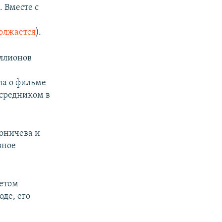
. Вместе с
олжается
).
иллионов
ла о фильме
осредником в
роничева и
вное
ретом
де, его