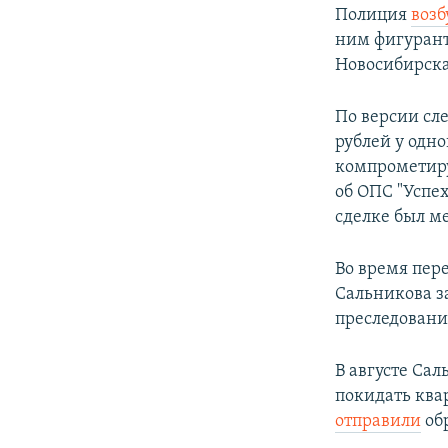
Полиция
возб
ним фигурант
Новосибирска
По версии сл
рублей у одно
компрометир
об ОПС "Успе
сделке был м
Во время пер
Сальникова з
преследовани
В августе Са
покидать ква
отправили
обр