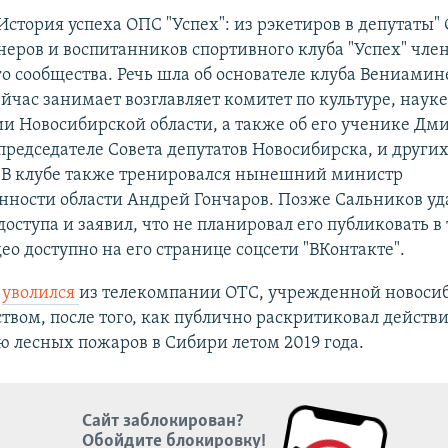
История успеха ОПС "Успех": из рэкетиров в депутаты"
неров и воспитанников спортивного клуба "Успех" чле
о сообщества. Речь шла об основателе клуба Вениамин
йчас занимает возглавляет комитет по культуре, науке
и Новосибирской области, а также об его ученике Дм
председателе Совета депутатов Новосибирска, и други
. В клубе также тренировался нынешний министр
ности области Андрей Гончаров. Позже Сальников уд
доступа и заявил, что не планировал его публиковать в
ео доступно на его странице соцсети "ВКонтакте".
в
уволился
из телекомпании ОТС, учрежденной новоси
твом, после того, как публично раскритиковал действи
 лесных пожаров в Сибири летом 2019 года.
Сайт заблокирован?
Обойдите блокировку!