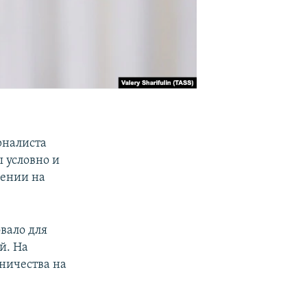
рналиста
 условно и
шении на
вало для
й. На
ничества на