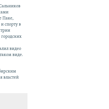
 Сальников
нами
е Паке,
 и спорту в
итрии
х городских
алил видео
 таком виде.
бирским
я властей