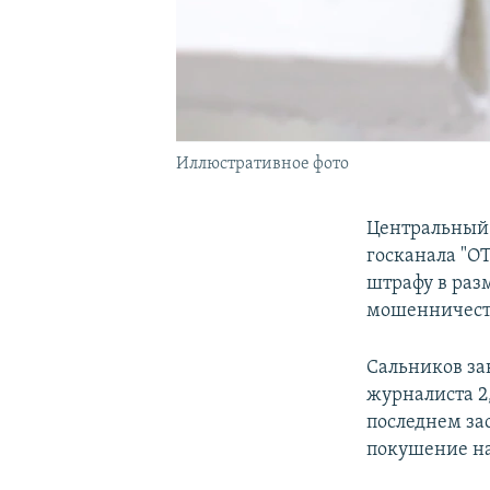
Иллюстративное фото
Центральный 
госканала "О
штрафу в раз
мошенничеств
Сальников за
журналиста 2
последнем за
покушение на