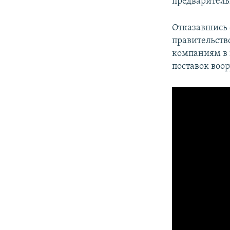
предваритель
Отказавшись 
правительство
компаниям в 
поставок воо