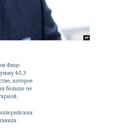
том Фицо
сумму 40,3
тве, которое
ия больше не
тарной.
тиллерийских
ставила