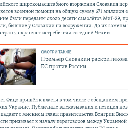
сийского широкомасштабного вторжения Словакия пер
акетов военной помощи на общую сумму 671 миллион 
аине были переданы около десяти самолётов МиГ-29, п
ели, бывшие у Словакии на вооружении. До их замены
 страны охраняют истребители соседней Чехии.
СМОТРИ ТАКЖЕ
Премьер Словакии раскритикова
ЕС против России
ст Фицо пришёл к власти в том числе с обещанием пр
жия Украине. Публичные высказывания и позиция нов
впадают с мнением главы правительства Венгрии Викт
ости призывает к началу переговоров между Украиной 