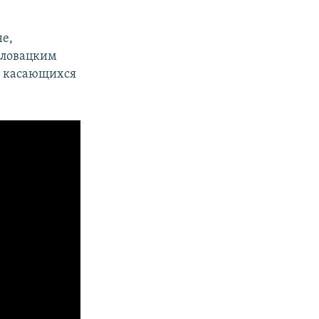
не,
 словацким
е касающихся