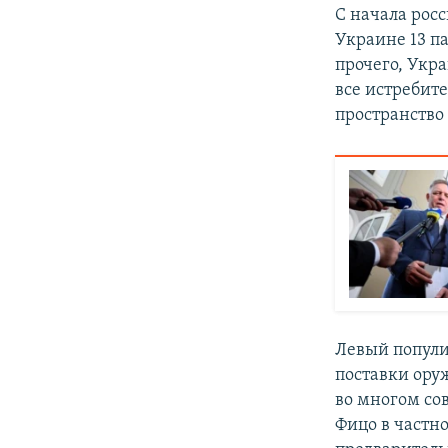
С начала рос
Украине 13 п
прочего, Укр
все истребит
пространство
Левый попули
поставки ору
во многом со
Фицо в частн