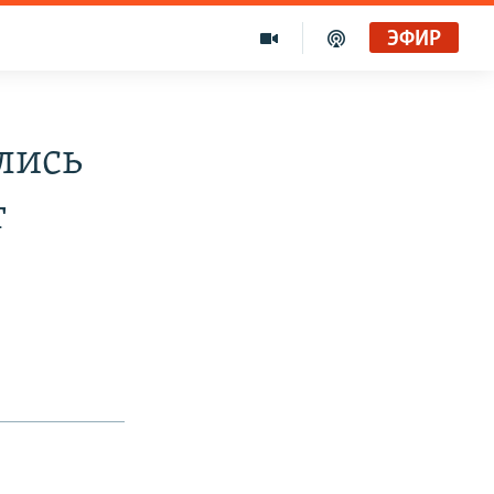
ЭФИР
лись
т