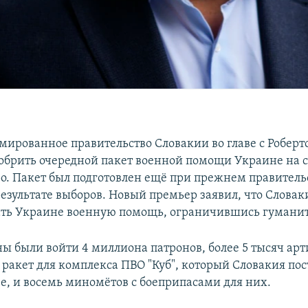
мированное правительство Словакии во главе с Робер
обрить очередной пакет военной помощи Украине на 
о. Пакет был подготовлен ещё при прежнем правительс
результате выборов. Новый премьер заявил, что Словак
ать Украине военную помощь, ограничившись гумани
ны были войти 4 миллиона патронов, более 5 тысяч ар
 ракет для комплекса ПВО "Куб", который Словакия по
е, и восемь миномётов с боеприпасами для них.