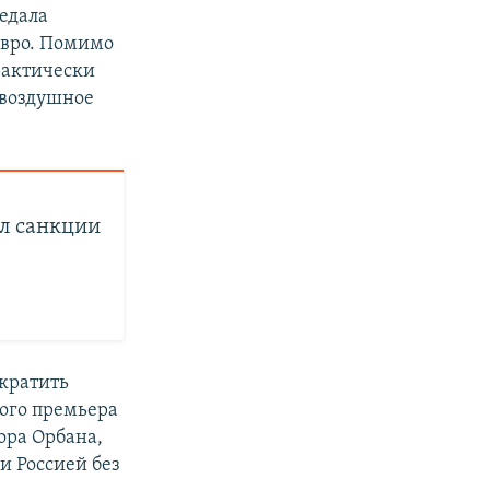
едала
евро. Помимо
рактически
 воздушное
л санкции
екратить
ого премьера
ора Орбана,
и Россией без