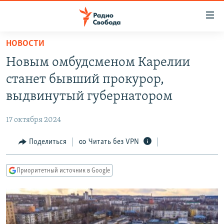
Ссылки
для
упрощенного
НОВОСТИ
ПРОГРАММЫ
доступа
Новым омбудсменом Карелии
ПОДКАСТЫ
Вернуться
станет бывший прокурор,
к
АВТОРСКИЕ ПРОЕКТЫ
выдвинутый губернатором
основному
ЦИТАТЫ СВОБОДЫ
содержанию
17 октября 2024
Вернутся
МНЕНИЯ
к
Поделиться
Читать без VPN
КУЛЬТУРА
главной
навигации
IDEL.РЕАЛИИ
Приоритетный источник в Google
Вернутся
КАВКАЗ.РЕАЛИИ
к
СЕВЕР.РЕАЛИИ
поиску
СИБИРЬ.РЕАЛИИ