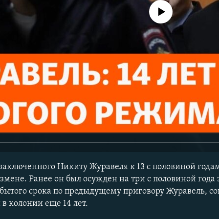
No media source currently avail
заключенного Никиту Журавеля к 13 с половиной год
измене. Ранее он был осужден на три с половиной года
тбытого срока по предыдущему приговору Журавель, с
 в колонии еще 14 лет.