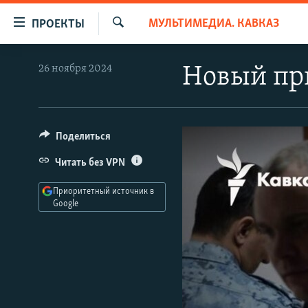
Ссылки
МУЛЬТИМЕДИА. КАВКАЗ
ПРОЕКТЫ
для
Искать
упрощенного
ПРОГРАММЫ
26 ноября 2024
Новый пр
доступа
ПОДКАСТЫ
Вернуться
АВТОРСКИЕ ПРОЕКТЫ
к
основному
ЦИТАТЫ СВОБОДЫ
Поделиться
содержанию
МНЕНИЯ
Читать без VPN
Вернутся
КУЛЬТУРА
к
Приоритетный источник в
главной
Google
IDEL.РЕАЛИИ
навигации
КАВКАЗ.РЕАЛИИ
Вернутся
к
СЕВЕР.РЕАЛИИ
поиску
СИБИРЬ.РЕАЛИИ