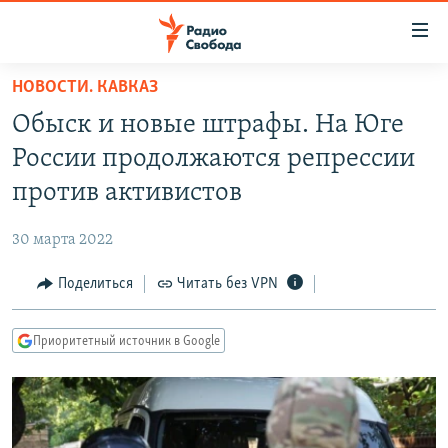
Ссылки
для
упрощенного
НОВОСТИ. КАВКАЗ
ПРОГРАММЫ
доступа
Обыск и новые штрафы. На Юге
ПОДКАСТЫ
Вернуться
России продолжаются репрессии
к
АВТОРСКИЕ ПРОЕКТЫ
против активистов
основному
ЦИТАТЫ СВОБОДЫ
содержанию
30 марта 2022
Вернутся
МНЕНИЯ
к
Поделиться
Читать без VPN
КУЛЬТУРА
главной
навигации
IDEL.РЕАЛИИ
Приоритетный источник в Google
Вернутся
КАВКАЗ.РЕАЛИИ
к
СЕВЕР.РЕАЛИИ
поиску
СИБИРЬ.РЕАЛИИ