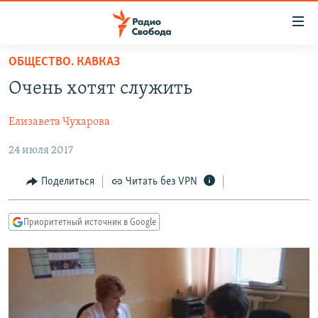
Ссылки
для
упрощенного
ОБЩЕСТВО. КАВКАЗ
ПРОГРАММЫ
доступа
Очень хотят служить
ПОДКАСТЫ
Вернуться
к
Елизавета Чухарова
АВТОРСКИЕ ПРОЕКТЫ
основному
24 июля 2017
ЦИТАТЫ СВОБОДЫ
содержанию
Вернутся
МНЕНИЯ
Поделиться
Читать без VPN
к
КУЛЬТУРА
главной
Приоритетный источник в Google
навигации
IDEL.РЕАЛИИ
Вернутся
КАВКАЗ.РЕАЛИИ
к
СЕВЕР.РЕАЛИИ
поиску
СИБИРЬ.РЕАЛИИ